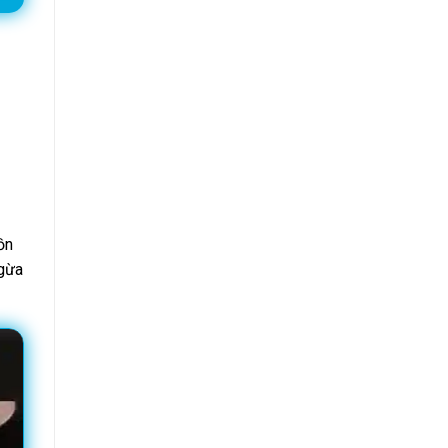
ồn
ngừa