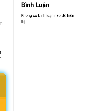
Bình Luận
Không có bình luận nào để hiển
thị.
am
g
n