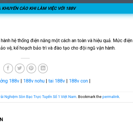
 KHUYẾN CÁO KHI LÀM VIỆC VỚI 188V
n hành hệ thống điện năng một cách an toàn và hiệu quả. Mức điện
ảo vệ, kế hoạch bảo trì và đào tạo cho đội ngũ vận hành.
ưởng 188v
|
188v nohu
|
tai 188v
|
188v con
|
rải Nghiệm Sòn Bạc Trực Tuyến Số 1 Việt Nam
. Bookmark the
permalink
.
AN