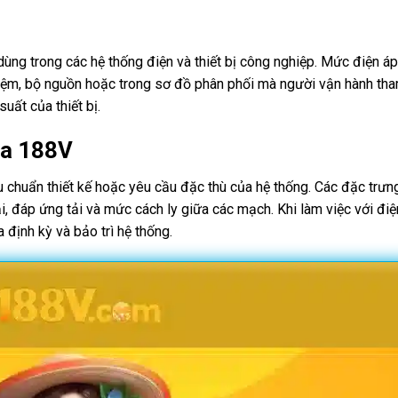
ng trong các hệ thống điện và thiết bị công nghiệp. Mức điện áp
hiệm, bộ nguồn hoặc trong sơ đồ phân phối mà người vận hành th
uất của thiết bị.
ủa 188V
 chuẩn thiết kế hoặc yêu cầu đặc thù của hệ thống. Các đặc trưn
i, đáp ứng tải và mức cách ly giữa các mạch. Khi làm việc với điệ
a định kỳ và bảo trì hệ thống.