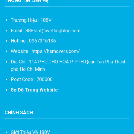
THÔNG TIN LIÊN HỆ
Thương Hiệu : 188V
Email :
888slot@wettingblog.com
Hotline : 0967316136
Website :
https://hsmovers.com/
Địa Chỉ : 114 PHU THO HOA P. PTH Quan Tan Phu Thanh
pho Ho Chi Minh
Post Code : 700000
Sơ Đồ Trang Website
CHÍNH SÁCH
Giới Thiệu Về 188V