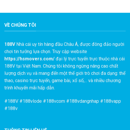
VỀ CHÚNG TÔI
188V
Nhà cái uy tín hàng đầu Châu Á, được đông đảo người
chơi tin tưởng lựa chọn. Truy cập website
https://hsmovers.com/
đại lý trực tuyến trực thuộc nhà cái
188V tại Việt Nam. Chúng tôi không ngừng nâng cao chất
lượng dịch vụ và mang đến một thế giới trò chơi đa dạng: thể
thao, casino trực tuyến, game bài, xổ số,... và nhiều chương
trình khuyến mãi hấp dẫn.
#
188V
#188vlode #188vcom #188vdangnhap #188vapp
#188v