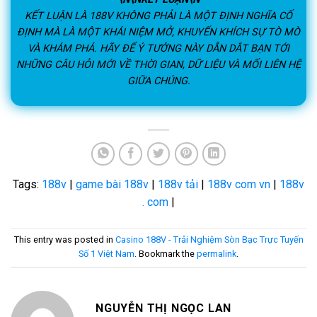
KẾT LUẬN LÀ 188V KHÔNG PHẢI LÀ MỘT ĐỊNH NGHĨA CỐ
ĐỊNH MÀ LÀ MỘT KHÁI NIỆM MỞ, KHUYẾN KHÍCH SỰ TÒ MÒ
VÀ KHÁM PHÁ. HÃY ĐỂ Ý TƯỞNG NÀY DẪN DẮT BẠN TỚI
NHỮNG CÂU HỎI MỚI VỀ THỜI GIAN, DỮ LIỆU VÀ MỐI LIÊN HỆ
GIỮA CHÚNG.
Tags:
188v
|
game bài 188v
|
188v tải
|
188v com vn
|
188v
. com
|
This entry was posted in
Casino 188V - Trải Nghiệm Sòn Bạc Trực Tuyến
Số 1 Việt Nam
. Bookmark the
permalink
.
NGUYỄN THỊ NGỌC LAN