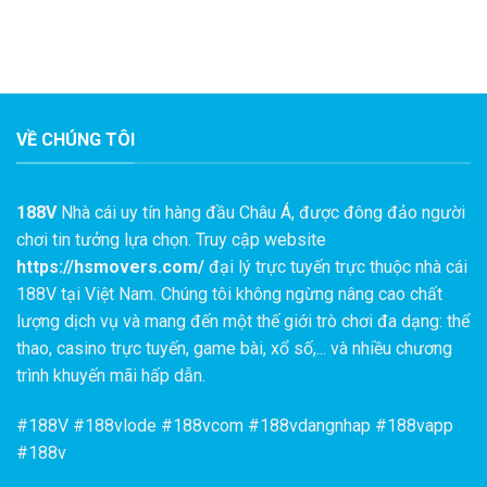
VỀ CHÚNG TÔI
188V
Nhà cái uy tín hàng đầu Châu Á, được đông đảo người
chơi tin tưởng lựa chọn. Truy cập website
https://hsmovers.com/
đại lý trực tuyến trực thuộc nhà cái
188V tại Việt Nam. Chúng tôi không ngừng nâng cao chất
lượng dịch vụ và mang đến một thế giới trò chơi đa dạng: thể
thao, casino trực tuyến, game bài, xổ số,... và nhiều chương
trình khuyến mãi hấp dẫn.
#
188V
#188vlode #188vcom #188vdangnhap #188vapp
#188v