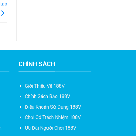
 tạo
CHÍNH SÁCH
Giới Thiệu Về 188V
Chính Sách Bảo 188V
Điều Khoản Sử Dụng 188V
Chơi Có Trách Nhiệm 188V
n
Ưu Đãi Người Chơi 188V