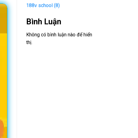
188v school (8)
Bình Luận
Không có bình luận nào để hiển
thị.