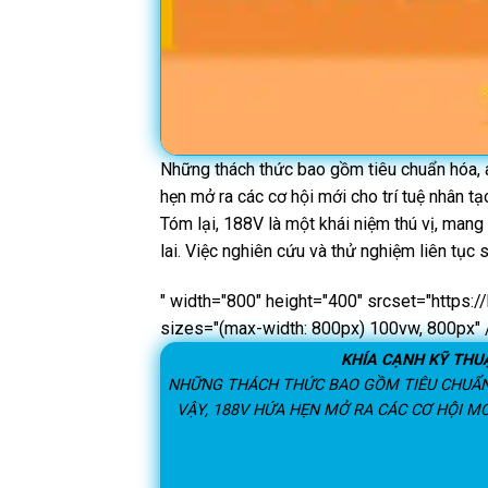
Những thách thức bao gồm tiêu chuẩn hóa, an
hẹn mở ra các cơ hội mới cho trí tuệ nhân tạ
Tóm lại, 188V là một khái niệm thú vị, man
lai. Việc nghiên cứu và thử nghiệm liên tục s
" width="800" height="400" srcset="http
sizes="(max-width: 800px) 100vw, 800px" 
KHÍA CẠNH KỸ THU
NHỮNG THÁCH THỨC BAO GỒM TIÊU CHUẨN H
VẬY, 188V HỨA HẸN MỞ RA CÁC CƠ HỘI M