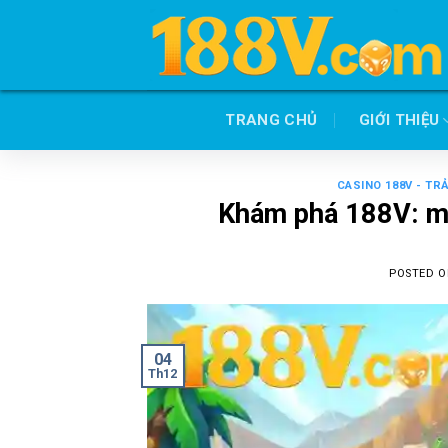
Skip
to
content
TRANG CHỦ
GIỚI THIỆU
CASINO 188V - TR
Khám phá 188V: mộ
POSTED 
04
Th12