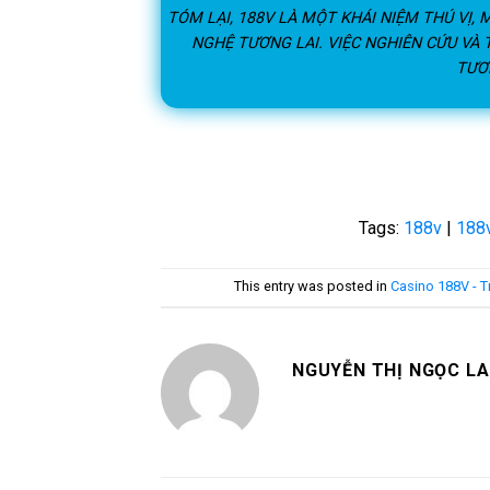
TÓM LẠI, 188V LÀ MỘT KHÁI NIỆM THÚ VỊ
NGHỆ TƯƠNG LAI. VIỆC NGHIÊN CỨU VÀ 
TƯƠN
Tags:
188v
|
188
This entry was posted in
Casino 188V - T
NGUYỄN THỊ NGỌC L