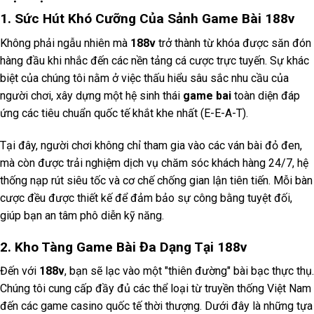
1. Sức Hút Khó Cưỡng Của Sảnh Game Bài 188v
Không phải ngẫu nhiên mà
188v
trở thành từ khóa được săn đón
hàng đầu khi nhắc đến các nền tảng cá cược trực tuyến. Sự khác
biệt của chúng tôi nằm ở việc thấu hiểu sâu sắc nhu cầu của
người chơi, xây dựng một hệ sinh thái
game bai
toàn diện đáp
ứng các tiêu chuẩn quốc tế khắt khe nhất (E-E-A-T).
Tại đây, người chơi không chỉ tham gia vào các ván bài đỏ đen,
mà còn được trải nghiệm dịch vụ chăm sóc khách hàng 24/7, hệ
thống nạp rút siêu tốc và cơ chế chống gian lận tiên tiến. Mỗi bàn
cược đều được thiết kế để đảm bảo sự công bằng tuyệt đối,
giúp bạn an tâm phô diễn kỹ năng.
2. Kho Tàng Game Bài Đa Dạng Tại 188v
Đến với
188v
, bạn sẽ lạc vào một "thiên đường" bài bạc thực thụ.
Chúng tôi cung cấp đầy đủ các thể loại từ truyền thống Việt Nam
đến các game casino quốc tế thời thượng. Dưới đây là những tựa