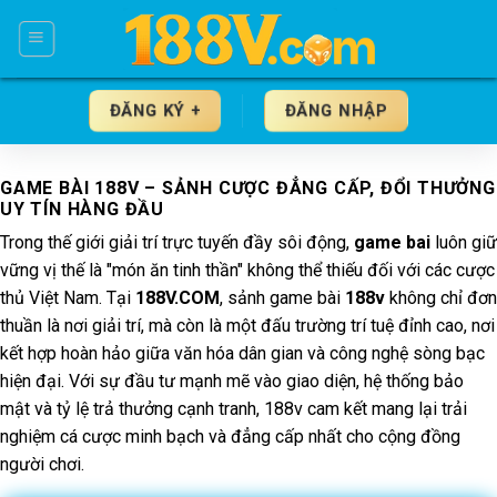
Skip
to
content
ĐĂNG KÝ +
ĐĂNG NHẬP
GAME BÀI 188V – SẢNH CƯỢC ĐẲNG CẤP, ĐỔI THƯỞNG
UY TÍN HÀNG ĐẦU
Trong thế giới giải trí trực tuyến đầy sôi động,
game bai
luôn giữ
vững vị thế là "món ăn tinh thần" không thể thiếu đối với các cược
thủ Việt Nam. Tại
188V.COM
, sảnh game bài
188v
không chỉ đơn
thuần là nơi giải trí, mà còn là một đấu trường trí tuệ đỉnh cao, nơi
kết hợp hoàn hảo giữa văn hóa dân gian và công nghệ sòng bạc
hiện đại. Với sự đầu tư mạnh mẽ vào giao diện, hệ thống bảo
mật và tỷ lệ trả thưởng cạnh tranh, 188v cam kết mang lại trải
nghiệm cá cược minh bạch và đẳng cấp nhất cho cộng đồng
người chơi.