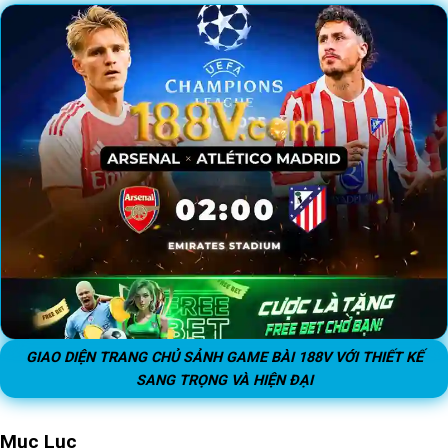
GIAO DIỆN TRANG CHỦ SẢNH GAME BÀI 188V VỚI THIẾT KẾ
SANG TRỌNG VÀ HIỆN ĐẠI
Mục Lục