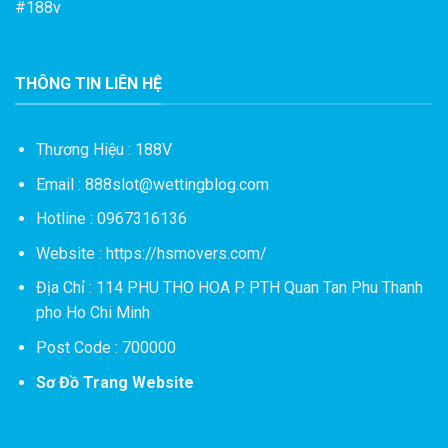
#188v
THÔNG TIN LIÊN HỆ
Thương Hiệu : 188V
Email :
888slot@wettingblog.com
Hotline : 0967316136
Website :
https://hsmovers.com/
Địa Chỉ : 114 PHU THO HOA P. PTH Quan Tan Phu Thanh
pho Ho Chi Minh
Post Code : 700000
Sơ Đồ Trang Website