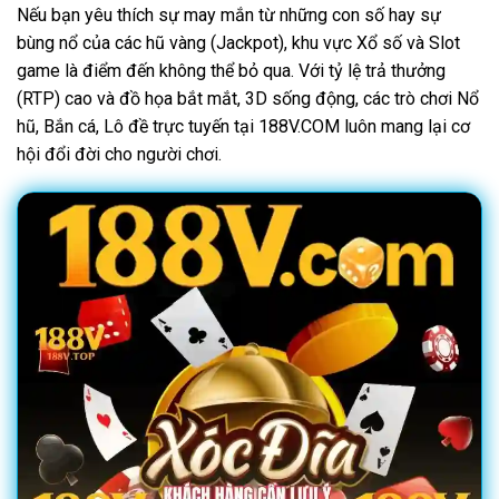
Nếu bạn yêu thích sự may mắn từ những con số hay sự
bùng nổ của các hũ vàng (Jackpot), khu vực Xổ số và Slot
game là điểm đến không thể bỏ qua. Với tỷ lệ trả thưởng
(RTP) cao và đồ họa bắt mắt, 3D sống động, các trò chơi Nổ
hũ, Bắn cá, Lô đề trực tuyến tại 188V.COM luôn mang lại cơ
hội đổi đời cho người chơi.