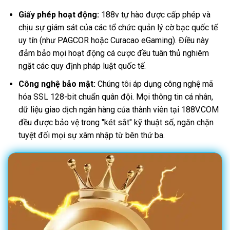
Giấy phép hoạt động:
188v tự hào được cấp phép và
chịu sự giám sát của các tổ chức quản lý cờ bạc quốc tế
uy tín (như PAGCOR hoặc Curacao eGaming). Điều này
đảm bảo mọi hoạt động cá cược đều tuân thủ nghiêm
ngặt các quy định pháp luật quốc tế.
Công nghệ bảo mật:
Chúng tôi áp dụng công nghệ mã
hóa SSL 128-bit chuẩn quân đội. Mọi thông tin cá nhân,
dữ liệu giao dịch ngân hàng của thành viên tại 188V.COM
đều được bảo vệ trong "két sắt" kỹ thuật số, ngăn chặn
tuyệt đối mọi sự xâm nhập từ bên thứ ba.