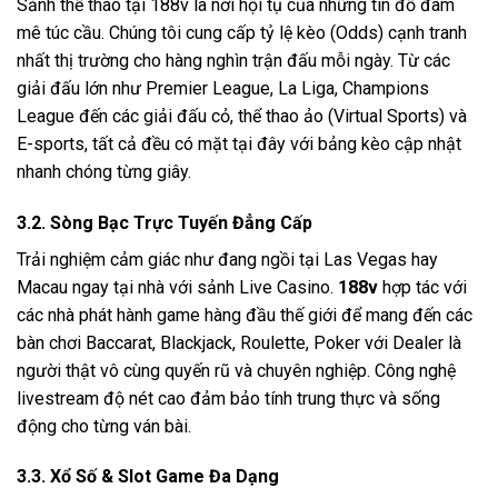
Sảnh thể thao tại 188v là nơi hội tụ của những tín đồ đam
mê túc cầu. Chúng tôi cung cấp tỷ lệ kèo (Odds) cạnh tranh
nhất thị trường cho hàng nghìn trận đấu mỗi ngày. Từ các
giải đấu lớn như Premier League, La Liga, Champions
League đến các giải đấu cỏ, thể thao ảo (Virtual Sports) và
E-sports, tất cả đều có mặt tại đây với bảng kèo cập nhật
nhanh chóng từng giây.
3.2. Sòng Bạc Trực Tuyến Đẳng Cấp
Trải nghiệm cảm giác như đang ngồi tại Las Vegas hay
Macau ngay tại nhà với sảnh Live Casino.
188v
hợp tác với
các nhà phát hành game hàng đầu thế giới để mang đến các
bàn chơi Baccarat, Blackjack, Roulette, Poker với Dealer là
người thật vô cùng quyến rũ và chuyên nghiệp. Công nghệ
livestream độ nét cao đảm bảo tính trung thực và sống
động cho từng ván bài.
3.3. Xổ Số & Slot Game Đa Dạng