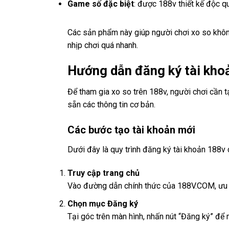
Game số đặc biệt
: được 188v thiết kế độc qu
Các sản phẩm này giúp người chơi xo so không
nhịp chơi quá nhanh.
Hướng dẫn đăng ký tài kho
Để tham gia xo so trên 188v, người chơi cần t
sẵn các thông tin cơ bản.
Các bước tạo tài khoản mới
Dưới đây là quy trình đăng ký tài khoản 188v 
Truy cập trang chủ
Vào đường dẫn chính thức của 188V.COM, ưu ti
Chọn mục Đăng ký
Tại góc trên màn hình, nhấn nút “Đăng ký” để 