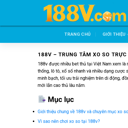
Skip
to
content
TRANG CHỦ
GIỚI THIỆU
188V – TRUNG TÂM XO SO TRỰC 
188v được nhiều bet thủ tại Việt Nam xem là m
thống, lô tô, xổ số nhanh và nhiều dạng cược
minh bạch, tối ưu trải nghiệm trên di động, đ
mới lẫn cao thủ lâu năm.
Mục lục
Giới thiệu chung về 188v và chuyên mục xo s
Vì sao nên chơi xo so tại 188v?