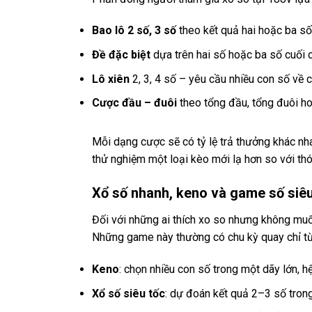
Bao lô 2 số, 3 số
theo kết quả hai hoặc ba số 
Đề đặc biệt
dựa trên hai số hoặc ba số cuối c
Lô xiên
2, 3, 4 số – yêu cầu nhiều con số về 
Cược đầu – đuôi
theo tổng đầu, tổng đuôi h
Mỗi dạng cược sẽ có tỷ lệ trả thưởng khác nh
thử nghiệm một loại kèo mới lạ hơn so với thó
Xổ số nhanh, keno và game số siêu
Đối với những ai thích xo so nhưng không muốn
Những game này thường có chu kỳ quay chỉ từ 
Keno
: chọn nhiều con số trong một dãy lớn, h
Xổ số siêu tốc
: dự đoán kết quả 2–3 số trong