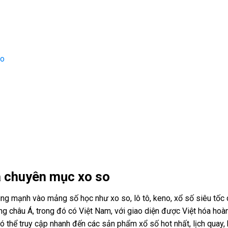
so
à chuyên mục xo so
ung mạnh vào mảng số học như xo so, lô tô, keno, xổ số siêu tốc 
ờng châu Á, trong đó có Việt Nam, với giao diện được Việt hóa hoà
 thể truy cập nhanh đến các sản phẩm xổ số hot nhất, lịch quay, 