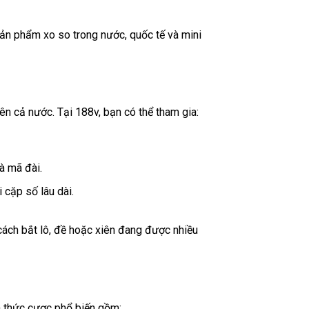
sản phẩm xo so trong nước, quốc tế và mini
rên cả nước. Tại 188v, bạn có thể tham gia:
à mã đài.
 cặp số lâu dài.
g cách bắt lô, đề hoặc xiên đang được nhiều
nh thức cược phổ biến gồm: