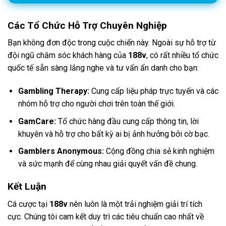
Các Tổ Chức Hỗ Trợ Chuyên Nghiệp
Bạn không đơn độc trong cuộc chiến này. Ngoài sự hỗ trợ từ
đội ngũ chăm sóc khách hàng của
188v
, có rất nhiều tổ chức
quốc tế sẵn sàng lắng nghe và tư vấn ẩn danh cho bạn:
Gambling Therapy:
Cung cấp liệu pháp trực tuyến và các
nhóm hỗ trợ cho người chơi trên toàn thế giới.
GamCare:
Tổ chức hàng đầu cung cấp thông tin, lời
khuyên và hỗ trợ cho bất kỳ ai bị ảnh hưởng bởi cờ bạc.
Gamblers Anonymous:
Cộng đồng chia sẻ kinh nghiệm
và sức mạnh để cùng nhau giải quyết vấn đề chung.
Kết Luận
Cá cược tại
188v
nên luôn là một trải nghiệm giải trí tích
cực. Chúng tôi cam kết duy trì các tiêu chuẩn cao nhất về