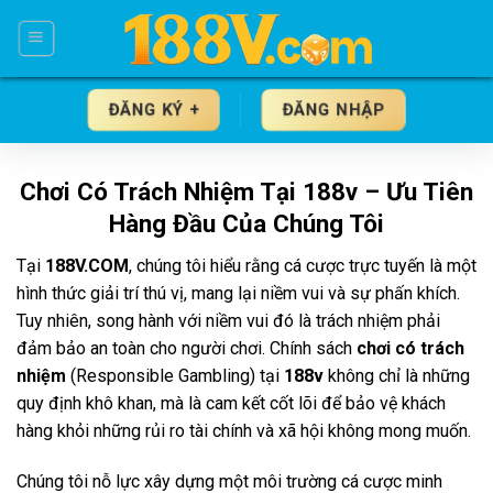
Skip
to
content
ĐĂNG KÝ +
ĐĂNG NHẬP
Chơi Có Trách Nhiệm Tại 188v – Ưu Tiên
Hàng Đầu Của Chúng Tôi
Tại
188V.COM
, chúng tôi hiểu rằng cá cược trực tuyến là một
hình thức giải trí thú vị, mang lại niềm vui và sự phấn khích.
Tuy nhiên, song hành với niềm vui đó là trách nhiệm phải
đảm bảo an toàn cho người chơi. Chính sách
chơi có trách
nhiệm
(Responsible Gambling) tại
188v
không chỉ là những
quy định khô khan, mà là cam kết cốt lõi để bảo vệ khách
hàng khỏi những rủi ro tài chính và xã hội không mong muốn.
Chúng tôi nỗ lực xây dựng một môi trường cá cược minh