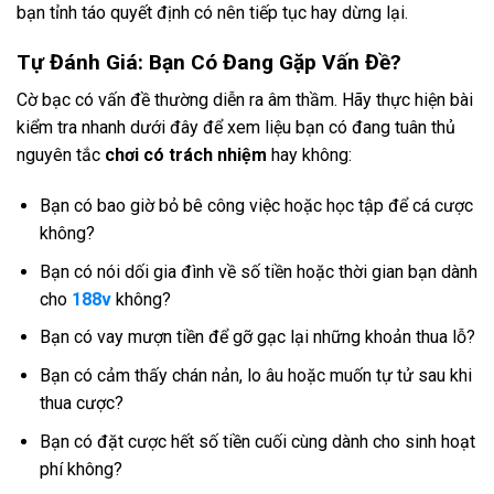
bạn tỉnh táo quyết định có nên tiếp tục hay dừng lại.
Tự Đánh Giá: Bạn Có Đang Gặp Vấn Đề?
Cờ bạc có vấn đề thường diễn ra âm thầm. Hãy thực hiện bài
kiểm tra nhanh dưới đây để xem liệu bạn có đang tuân thủ
nguyên tắc
chơi có trách nhiệm
hay không:
Bạn có bao giờ bỏ bê công việc hoặc học tập để cá cược
không?
Bạn có nói dối gia đình về số tiền hoặc thời gian bạn dành
cho
188v
không?
Bạn có vay mượn tiền để gỡ gạc lại những khoản thua lỗ?
Bạn có cảm thấy chán nản, lo âu hoặc muốn tự tử sau khi
thua cược?
Bạn có đặt cược hết số tiền cuối cùng dành cho sinh hoạt
phí không?