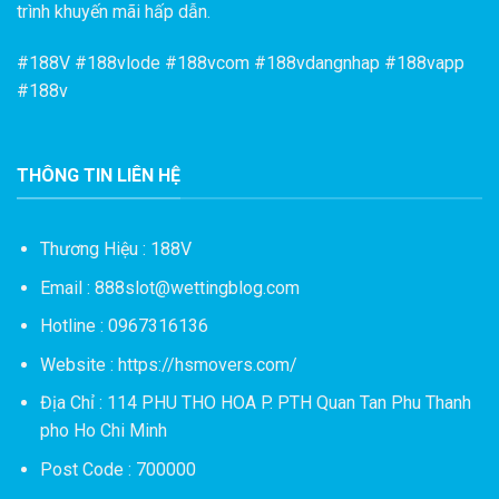
trình khuyến mãi hấp dẫn.
#
188V
#188vlode #188vcom #188vdangnhap #188vapp
#188v
THÔNG TIN LIÊN HỆ
Thương Hiệu : 188V
Email :
888slot@wettingblog.com
Hotline : 0967316136
Website :
https://hsmovers.com/
Địa Chỉ : 114 PHU THO HOA P. PTH Quan Tan Phu Thanh
pho Ho Chi Minh
Post Code : 700000