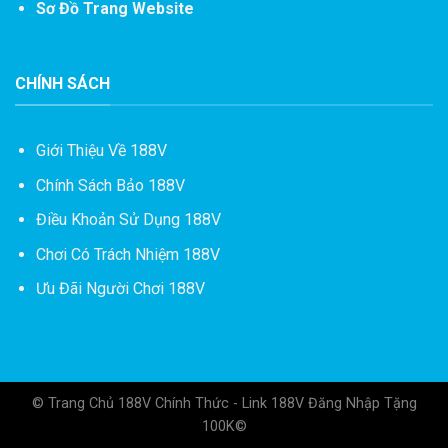
Sơ Đồ Trang Website
CHÍNH SÁCH
Giới Thiệu Về 188V
Chính Sách Bảo 188V
Điều Khoản Sử Dụng 188V
Chơi Có Trách Nhiệm 188V
Ưu Đãi Người Chơi 188V
© Trang Chủ 188V Chính Thức - Link 188V Đăng Nhập Tặng
100K©