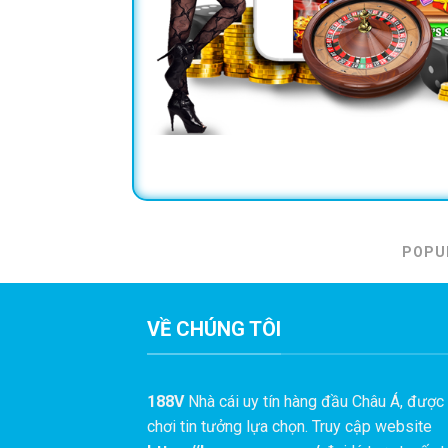
6. Câu hỏi thường gặp (FAQ)
1. Giới thiệu tổng quan 
188v
không chỉ là một đường link dự phò
Kế thừa toàn bộ hệ thống cơ sở dữ liệu
pháp lý và minh bạch trong mọi ván cược
Sứ mệnh của chúng tôi tại 188V.COM là t
đặt lên hàng đầu.
POPU
2. Tại sao hàng triệu c
Giữa hàng trăm nhà cái mọc lên như nấm,
VỀ CHÚNG TÔI
được:
188V
Nhà cái uy tín hàng đầu Châu Á, đượ
chơi tin tưởng lựa chọn. Truy cập website