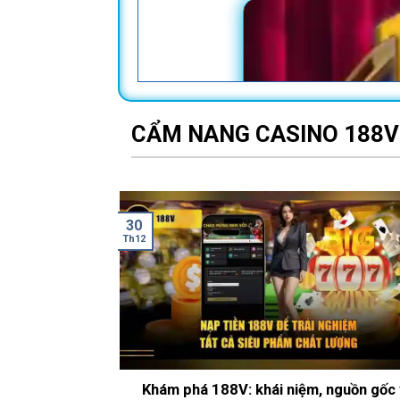
CẨM NANG CASINO 188V 
30
Th12
 số hóa
Khám phá 188V: khái niệm, nguồn gốc