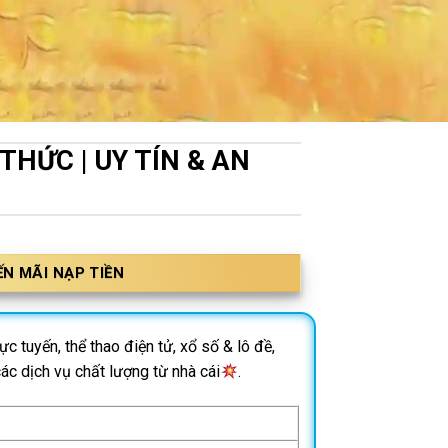
THỨC | UY TÍN & AN
N MÃI NẠP TIỀN
 tuyến, thể thao điện tử, xổ số & lô đề,
c dịch vụ chất lượng từ nhà cái
.