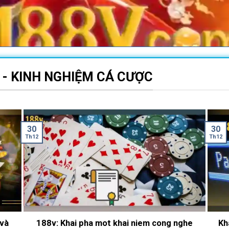
- KINH NGHIỆM CÁ CƯỢC
30
30
Th12
Th12
 và
188v: Khai pha mot khai niem cong nghe
Kh