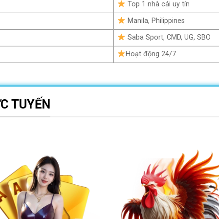
Top 1 nhà cái uy tín
Manila, Philippines
Saba Sport, CMD, UG, SBO
Hoạt động 24/7
ỰC TUYẾN