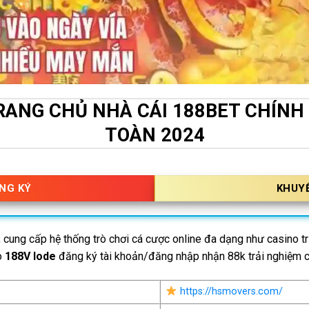
RANG CHỦ NHÀ CÁI 188BET CHÍNH 
TOÀN 2024
NG KÝ
KHUYẾ
cung cấp hệ thống trò chơi cá cược online đa dạng như casino trực
ào
188V lode
đăng ký tài khoản/đăng nhập nhận 88k trải nghiệm cá
https://hsmovers.com/