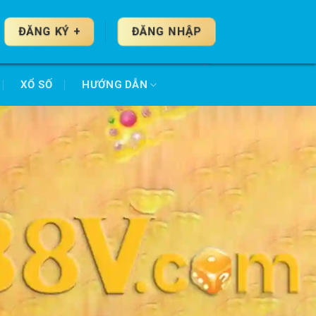
ĐĂNG KÝ +
ĐĂNG NHẬP
XỔ SỐ
HƯỚNG DẪN