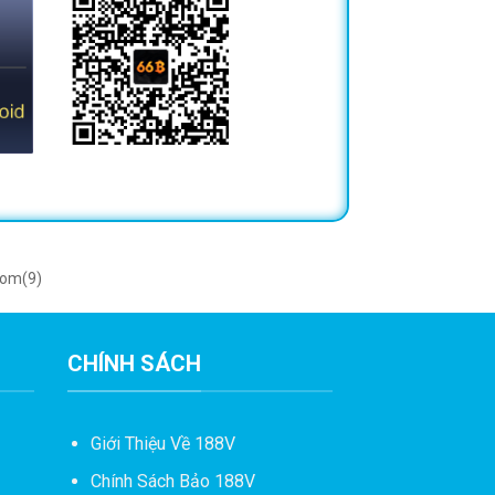
êng cho thị trường Việt Nam và Châu Á.
vision Commission, 188v đảm bảo tính
ược mã hóa và quyền lợi người chơi được
com(9)
rội mà khó có đối thủ nào sao chép
CHÍNH SÁCH
Giới Thiệu Về 188V
Chính Sách Bảo 188V