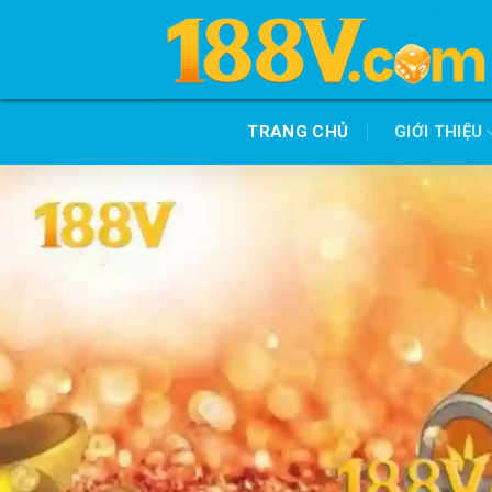
Skip
to
content
TRANG CHỦ
GIỚI THIỆU