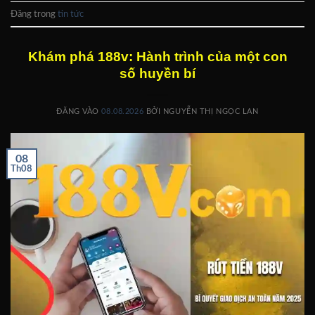
Đăng trong
tin tức
Khám phá 188v: Hành trình của một con
số huyền bí
ĐĂNG VÀO
08.08.2026
BỞI
NGUYỄN THỊ NGỌC LAN
08
Th08