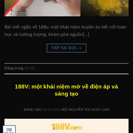
Bài viết ngắn về 188v, một khái niệm huyền ảo kết nối toán
học và tưởng tượng, khám phá nguồn[…]
TIẾP TỤC ĐỌC
→
Đăng trong
tin tức
188V: một khái niệm mở về điện áp và
sáng tạo
ĐĂNG VÀO
08.08.2026
BỞI
NGUYỄN THỊ NGỌC LAN
08