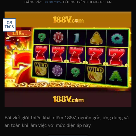
ĐĂNG VÀO
08.08.2026
BỞI
NGUYỄN THỊ NGỌC LAN
08
Th08
Bài viết giới thiệu khái niệm 188V, nguồn gốc, ứng dụng và
an toàn khi làm việc với mức điện áp này.