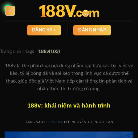
Bỏ
qua
nội
dung
ĐĂNG KÝ +
ĐĂNG NHẬP
Trang chủ
|
tags
|
188v(103)
188v là thẻ phân loại nội dung nhằm tập hợp các bài viết về
kèo, tỷ lệ bóng đá và soi kèo trong lĩnh vực cá cược thể
thao, giúp độc giả Việt Nam tiếp cận thông tin phân tích và
nhận thức thị trường rõ ràng.
188v: khái niệm và hành trình
ĐĂNG VÀO
08.08.2026
BỞI
NGUYỄN THỊ NGỌC LAN