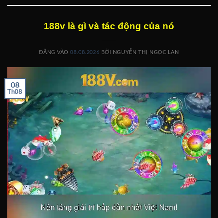
188v là gì và tác động của nó
ĐĂNG VÀO
08.08.2026
BỞI
NGUYỄN THỊ NGỌC LAN
08
Th08