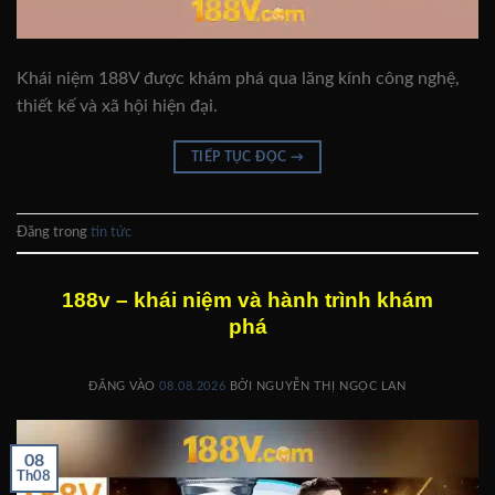
Khái niệm 188V được khám phá qua lăng kính công nghệ,
thiết kế và xã hội hiện đại.
TIẾP TỤC ĐỌC
→
Đăng trong
tin tức
188v – khái niệm và hành trình khám
phá
ĐĂNG VÀO
08.08.2026
BỞI
NGUYỄN THỊ NGỌC LAN
08
Th08