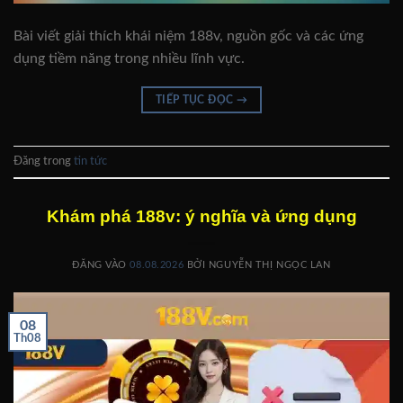
Bài viết giải thích khái niệm 188v, nguồn gốc và các ứng
dụng tiềm năng trong nhiều lĩnh vực.
TIẾP TỤC ĐỌC
→
Đăng trong
tin tức
Khám phá 188v: ý nghĩa và ứng dụng
ĐĂNG VÀO
08.08.2026
BỞI
NGUYỄN THỊ NGỌC LAN
08
Th08