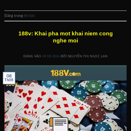
Đăng trong
tin tức
188v: Khai pha mot khai niem cong
nghe moi
ĐĂNG VÀO
08.08.2026
BỞI
NGUYỄN THỊ NGỌC LAN
08
Th08