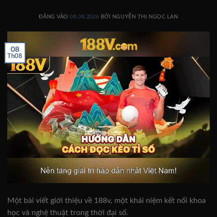
ĐĂNG VÀO
08.08.2026
BỞI
NGUYỄN THỊ NGỌC LAN
08
Th08
Một bài viết giới thiệu về 188v, một khái niệm kết nối khoa
học và nghệ thuật trong thời đại số.