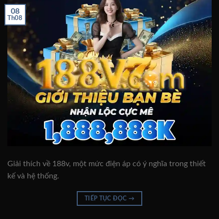
08
Th08
Giải thích về 188v, một mức điện áp có ý nghĩa trong thiết
kế và hệ thống.
TIẾP TỤC ĐỌC
→