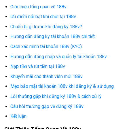
Giới thiệu tổng quan về 188v
Ưu điểm nổi bật khi chơi tại 188v
Chuẩn bị gì trước khi đăng ký 188v?
Hướng dẫn đăng ký tài khoản 188v chi tiết
Cách xác minh tài khoản 188v (KYC)
Hướng dẫn đăng nhập và quản lý tài khoản 188v
Nạp tiền và rút tiền tại 188v
Khuyến mãi cho thành viên mới 188v
Mẹo bảo mật tài khoản 188v khi đăng ký & sử dụng
Lỗi thường gặp khi đăng ký 188v & cách xử lý
Câu hỏi thường gặp về đăng ký 188v
Kết luận