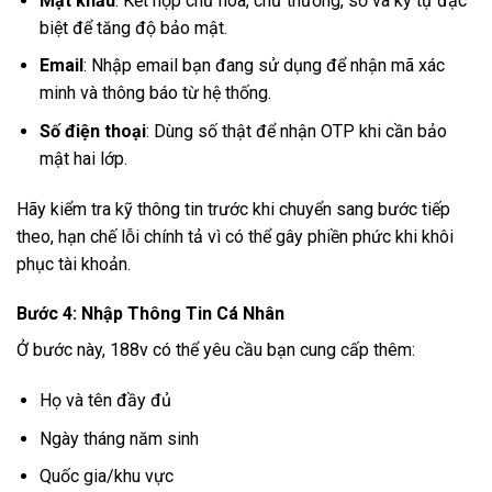
Mật khẩu
: Kết hợp chữ hoa, chữ thường, số và ký tự đặc
biệt để tăng độ bảo mật.
Email
: Nhập email bạn đang sử dụng để nhận mã xác
minh và thông báo từ hệ thống.
Số điện thoại
: Dùng số thật để nhận OTP khi cần bảo
mật hai lớp.
Hãy kiểm tra kỹ thông tin trước khi chuyển sang bước tiếp
theo, hạn chế lỗi chính tả vì có thể gây phiền phức khi khôi
phục tài khoản.
Bước 4: Nhập Thông Tin Cá Nhân
Ở bước này, 188v có thể yêu cầu bạn cung cấp thêm:
Họ và tên đầy đủ
Ngày tháng năm sinh
Quốc gia/khu vực