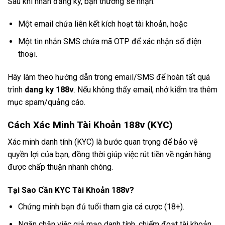
Sau khi nhấn đăng ký, bạn thường sẽ nhận:
Một email chứa liên kết kích hoạt tài khoản, hoặc
Một tin nhắn SMS chứa mã OTP để xác nhận số điện
thoại.
Hãy làm theo hướng dẫn trong email/SMS để hoàn tất quá
trình
dang ky 188v
. Nếu không thấy email, nhớ kiểm tra thêm
mục spam/quảng cáo.
Cách Xác Minh Tài Khoản 188v (KYC)
Xác minh danh tính (KYC) là bước quan trọng để bảo vệ
quyền lợi của bạn, đồng thời giúp việc rút tiền về ngân hàng
được chấp thuận nhanh chóng.
Tại Sao Cần KYC Tài Khoản 188v?
Chứng minh bạn đủ tuổi tham gia cá cược (18+).
Ngăn chặn việc giả mạo danh tính, chiếm đoạt tài khoản.