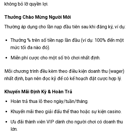
không bỏ lỡ quyền lợi.
Thưởng Chào Mừng Người Mới
Thường áp dụng cho lần nạp đầu tiên sau khi đăng ký, ví dụ:
Thưởng % trên số tiền nạp lần đầu (ví dụ: 100% đến một
mức tối đa nào đó).
Miễn phí cược cho một số trò chơi nhất định.
Mỗi chương trình đều kèm theo điều kiện doanh thu (wager)
nhất định, bạn nên đọc kỹ để có kế hoạch đặt cược hợp lý.
Khuyến Mãi Định Kỳ & Hoàn Trả
Hoàn trả thua lỗ theo ngày/tuần/tháng.
Khuyến mãi theo giải đấu thể thao hoặc sự kiện casino.
Ưu đãi thành viên VIP dành cho người chơi có doanh thu
lớn.