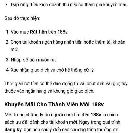
Đáp ứng điều kiện doanh thu nếu có tham gia khuyến mãi.
Sau đó thực hiện:
Vào mục
Rút tiền
trên 188v.
Chọn tài khoản ngân hàng nhận tiền hoặc thêm tài khoản
mới.
Nhập số tiền muốn rút.
Xác nhận giao dịch và chờ hệ thống xử lý.
Thời gian rút tiền có thể dao động từ vài phút đến vài giờ, tùy
thuộc vào ngân hàng và khung giờ giao dịch.
Khuyến Mãi Cho Thành Viên Mới 188v
Một trong những lý do người chơi tìm đến
188v
là chính
sách ưu đãi dành cho tài khoản mới. Ngay trong quá trình
dang ky
, bạn nên chú ý đến các chương trình thưởng để