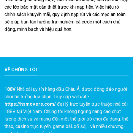
các lớp bảo mật cần thiết trước khi nạp tiền. Việc hiểu rõ
chính sách khuyến mãi, quy định nạp rút và các mẹo an toàn
sẽ giúp bạn tận hưởng trải nghiệm cá cược một cách chủ
động, minh bạch và hiệu quả hơn.
VỀ CHÚNG TÔI
188V
Nhà cái uy tín hàng đầu Châu Á, được đông đảo người
chơi tin tưởng lựa chọn. Truy cập website
https://hsmovers.com/
đại lý trực tuyến trực thuộc nhà cái
188V tại Việt Nam. Chúng tôi không ngừng nâng cao chất
lượng dịch vụ và mang đến một thế giới trò chơi đa dạng: thể
thao, casino trực tuyến, game bài, xổ số,... và nhiều chương