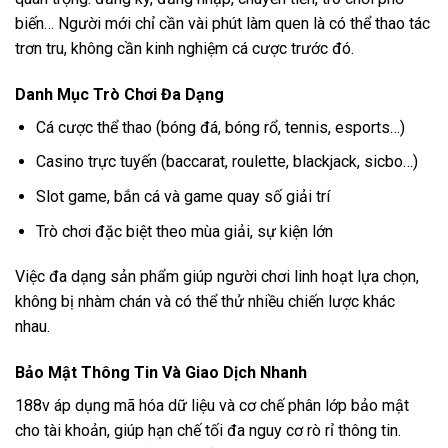
biến… Người mới chỉ cần vài phút làm quen là có thể thao tác
trơn tru, không cần kinh nghiệm cá cược trước đó.
Danh Mục Trò Chơi Đa Dạng
Cá cược thể thao (bóng đá, bóng rổ, tennis, esports…)
Casino trực tuyến (baccarat, roulette, blackjack, sicbo…)
Slot game, bắn cá và game quay số giải trí
Trò chơi đặc biệt theo mùa giải, sự kiện lớn
Việc đa dạng sản phẩm giúp người chơi linh hoạt lựa chọn,
không bị nhàm chán và có thể thử nhiều chiến lược khác
nhau.
Bảo Mật Thông Tin Và Giao Dịch Nhanh
188v áp dụng mã hóa dữ liệu và cơ chế phân lớp bảo mật
cho tài khoản, giúp hạn chế tối đa nguy cơ rò rỉ thông tin.