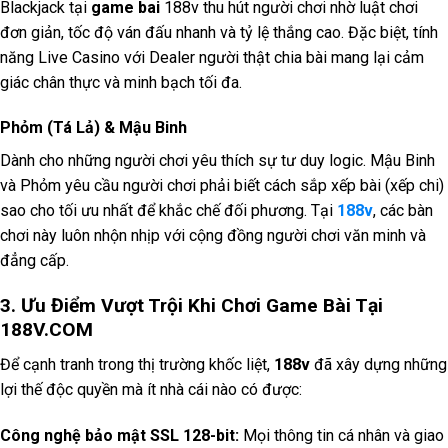
Blackjack tại
game bai
188v thu hút người chơi nhờ luật chơi
đơn giản, tốc độ ván đấu nhanh và tỷ lệ thắng cao. Đặc biệt, tính
năng Live Casino với Dealer người thật chia bài mang lại cảm
giác chân thực và minh bạch tối đa.
Phỏm (Tá Lả) & Mậu Binh
Dành cho những người chơi yêu thích sự tư duy logic. Mậu Binh
và Phỏm yêu cầu người chơi phải biết cách sắp xếp bài (xếp chi)
sao cho tối ưu nhất để khắc chế đối phương. Tại
188v
, các bàn
chơi này luôn nhộn nhịp với cộng đồng người chơi văn minh và
đẳng cấp.
3. Ưu Điểm Vượt Trội Khi Chơi Game Bài Tại
188V.COM
Để cạnh tranh trong thị trường khốc liệt,
188v
đã xây dựng những
lợi thế độc quyền mà ít nhà cái nào có được:
Công nghệ bảo mật SSL 128-bit:
Mọi thông tin cá nhân và giao