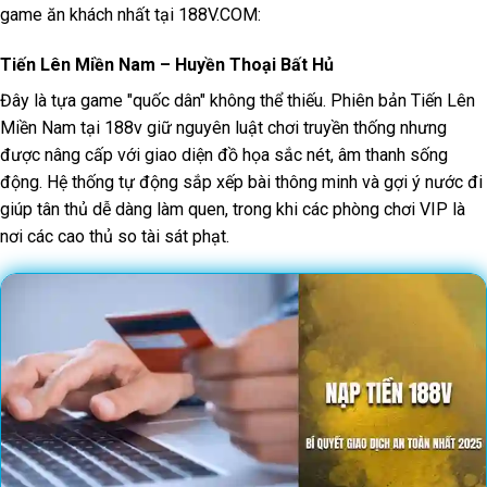
game ăn khách nhất tại 188V.COM:
Tiến Lên Miền Nam – Huyền Thoại Bất Hủ
Đây là tựa game "quốc dân" không thể thiếu. Phiên bản Tiến Lên
Miền Nam tại 188v giữ nguyên luật chơi truyền thống nhưng
được nâng cấp với giao diện đồ họa sắc nét, âm thanh sống
động. Hệ thống tự động sắp xếp bài thông minh và gợi ý nước đi
giúp tân thủ dễ dàng làm quen, trong khi các phòng chơi VIP là
nơi các cao thủ so tài sát phạt.