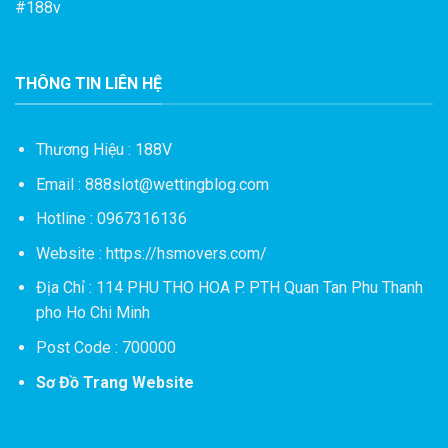
#188v
THÔNG TIN LIÊN HỆ
Thương Hiệu : 188V
Email :
888slot@wettingblog.com
Hotline : 0967316136
Website :
https://hsmovers.com/
Địa Chỉ : 114 PHU THO HOA P. PTH Quan Tan Phu Thanh
pho Ho Chi Minh
Post Code : 700000
Sơ Đồ Trang Website