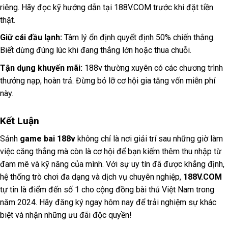
riêng. Hãy đọc kỹ hướng dẫn tại 188V.COM trước khi đặt tiền
thật.
Giữ cái đầu lạnh:
Tâm lý ổn định quyết định 50% chiến thắng.
Biết dừng đúng lúc khi đang thắng lớn hoặc thua chuỗi.
Tận dụng khuyến mãi:
188v thường xuyên có các chương trình
thưởng nạp, hoàn trả. Đừng bỏ lỡ cơ hội gia tăng vốn miễn phí
này.
Kết Luận
Sảnh
game bai 188v
không chỉ là nơi giải trí sau những giờ làm
việc căng thẳng mà còn là cơ hội để bạn kiếm thêm thu nhập từ
đam mê và kỹ năng của mình. Với sự uy tín đã được khẳng định,
hệ thống trò chơi đa dạng và dịch vụ chuyên nghiệp,
188V.COM
tự tin là điểm đến số 1 cho cộng đồng bài thủ Việt Nam trong
năm 2024. Hãy đăng ký ngay hôm nay để trải nghiệm sự khác
biệt và nhận những ưu đãi độc quyền!