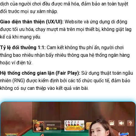
dịch của người chơi đều được mã hóa, đảm bảo an toàn tuyệt
đối trước mọi sự xâm nhập.
Giao diện thân thiện (UX/UI):
Website và ứng dụng di động
được tối ưu hóa, chạy mượt mà trên mọi thiết bị, không giật lag
kể cả khi mạng yếu.
Tỷ lệ đổi thưởng 1:1:
Cam kết không thu phí ẩn, người chơi
thắng bao nhiêu nhận bấy nhiêu thông qua hệ thống ngân hàng
hoặc ví điện tử.
Hệ thống chống gian lận (Fair Play):
Sử dụng thuật toán ngẫu
nhiên (RNG) được kiểm định bởi các tổ chức quốc tế, đảm bảo
không có sự can thiệp vào kết quả ván bài.