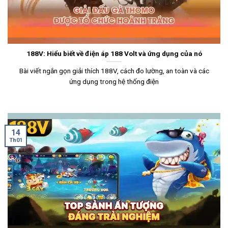
188V: Hiểu biết về điện áp 188 Volt và ứng dụng của nó
Bài viết ngắn gọn giải thích 188V, cách đo lường, an toàn và các
ứng dụng trong hệ thống điện
14
Th01