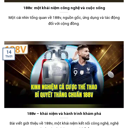
188v: một khái niệm công nghệ và cuộc sống
Một cái nhìn tổng quan về 188v, nguồn gốc, ứng dụng và tác động
đối với cộng đồng.
14
Th01
188v – khái niệm và hành trình khám phá
Bài viết giới thiệu về 188v, một khái niệm kết nối công nghệ, nghệ