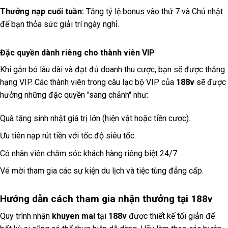
Thưởng nạp cuối tuần:
Tăng tỷ lệ bonus vào thứ 7 và Chủ nhật
để bạn thỏa sức giải trí ngày nghỉ.
Đặc quyền dành riêng cho thành viên VIP
Khi gắn bó lâu dài và đạt đủ doanh thu cược, bạn sẽ được thăng
hạng VIP. Các thành viên trong câu lạc bộ VIP của
188v
sẽ được
hưởng những đặc quyền "sang chảnh" như:
Quà tặng sinh nhật giá trị lớn (hiện vật hoặc tiền cược).
Ưu tiên nạp rút tiền với tốc độ siêu tốc.
Có nhân viên chăm sóc khách hàng riêng biệt 24/7.
Vé mời tham gia các sự kiện du lịch và tiệc tùng đẳng cấp.
Hướng dẫn cách tham gia nhận thưởng tại 188v
Quy trình nhận
khuyen mai
tại
188v
được thiết kế tối giản để