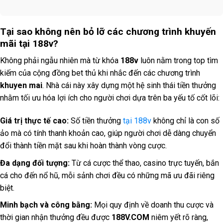
Tại sao không nên bỏ lỡ các chương trình khuyến
mãi tại 188v?
Không phải ngẫu nhiên mà từ khóa
188v
luôn nằm trong top tìm
kiếm của cộng đồng bet thủ khi nhắc đến các chương trình
khuyen mai
. Nhà cái này xây dựng một hệ sinh thái tiền thưởng
nhằm tối ưu hóa lợi ích cho người chơi dựa trên ba yếu tố cốt lõi:
Giá trị thực tế cao:
Số tiền thưởng
tại 188v
không chỉ là con số
ảo mà có tính thanh khoản cao, giúp người chơi dễ dàng chuyển
đổi thành tiền mặt sau khi hoàn thành vòng cược.
Đa dạng đối tượng:
Từ cá cược thể thao, casino trực tuyến, bắn
cá cho đến nổ hũ, mỗi sảnh chơi đều có những mã ưu đãi riêng
biệt.
Minh bạch và công bằng:
Mọi quy định về doanh thu cược và
thời gian nhận thưởng đều được
188V.COM
niêm yết rõ ràng,