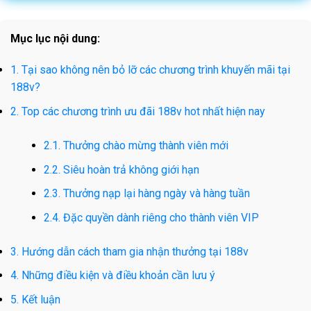
Mục lục nội dung:
1. Tại sao không nên bỏ lỡ các chương trình khuyến mãi tại
188v?
2. Top các chương trình ưu đãi 188v hot nhất hiện nay
2.1. Thưởng chào mừng thành viên mới
2.2. Siêu hoàn trả không giới hạn
2.3. Thưởng nạp lại hàng ngày và hàng tuần
2.4. Đặc quyền dành riêng cho thành viên VIP
3. Hướng dẫn cách tham gia nhận thưởng tại 188v
4. Những điều kiện và điều khoản cần lưu ý
5. Kết luận