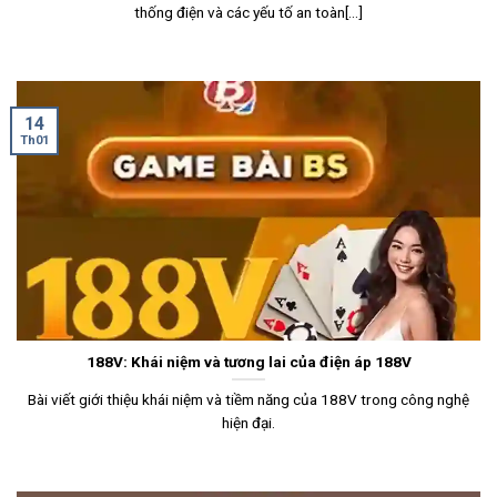
thống điện và các yếu tố an toàn[...]
14
Th01
188V: Khái niệm và tương lai của điện áp 188V
Bài viết giới thiệu khái niệm và tiềm năng của 188V trong công nghệ
hiện đại.