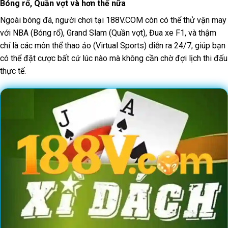
Bóng rổ, Quần vợt và hơn thế nữa
Ngoài bóng đá, người chơi tại 188V.COM còn có thể thử vận may
với NBA (Bóng rổ), Grand Slam (Quần vợt), Đua xe F1, và thậm
chí là các môn thể thao ảo (Virtual Sports) diễn ra 24/7, giúp bạn
có thể đặt cược bất cứ lúc nào mà không cần chờ đợi lịch thi đấu
thực tế.