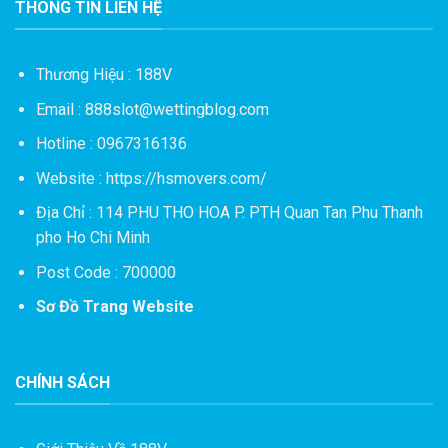
THÔNG TIN LIÊN HỆ
Thương Hiệu : 188V
Email :
888slot@wettingblog.com
Hotline : 0967316136
Website :
https://hsmovers.com/
Địa Chỉ : 114 PHU THO HOA P. PTH Quan Tan Phu Thanh
pho Ho Chi Minh
Post Code : 700000
Sơ Đồ Trang Website
CHÍNH SÁCH