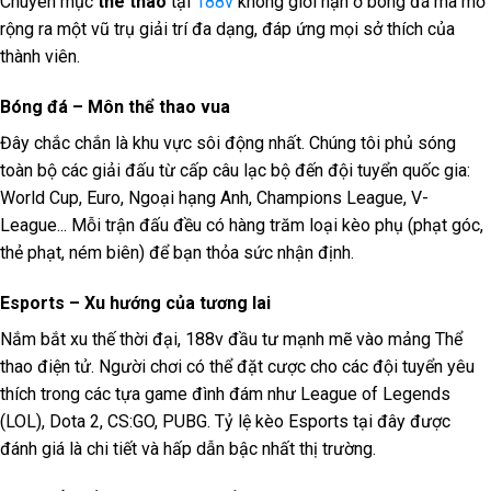
Chuyên mục
the thao
tại
188v
không giới hạn ở bóng đá mà mở
rộng ra một vũ trụ giải trí đa dạng, đáp ứng mọi sở thích của
thành viên.
Bóng đá – Môn thể thao vua
Đây chắc chắn là khu vực sôi động nhất. Chúng tôi phủ sóng
toàn bộ các giải đấu từ cấp câu lạc bộ đến đội tuyển quốc gia:
World Cup, Euro, Ngoại hạng Anh, Champions League, V-
League... Mỗi trận đấu đều có hàng trăm loại kèo phụ (phạt góc,
thẻ phạt, ném biên) để bạn thỏa sức nhận định.
Esports – Xu hướng của tương lai
Nắm bắt xu thế thời đại, 188v đầu tư mạnh mẽ vào mảng Thể
thao điện tử. Người chơi có thể đặt cược cho các đội tuyển yêu
thích trong các tựa game đình đám như League of Legends
(LOL), Dota 2, CS:GO, PUBG. Tỷ lệ kèo Esports tại đây được
đánh giá là chi tiết và hấp dẫn bậc nhất thị trường.