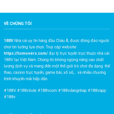
VỀ CHÚNG TÔI
188V
Nhà cái uy tín hàng đầu Châu Á, được đông đảo người
chơi tin tưởng lựa chọn. Truy cập website
https://hsmovers.com/
đại lý trực tuyến trực thuộc nhà cái
188V tại Việt Nam. Chúng tôi không ngừng nâng cao chất
lượng dịch vụ và mang đến một thế giới trò chơi đa dạng: thể
thao, casino trực tuyến, game bài, xổ số,... và nhiều chương
trình khuyến mãi hấp dẫn.
#
188V
#188vlode #188vcom #188vdangnhap #188vapp
#188v