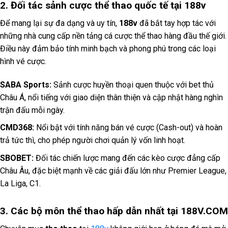
2. Đối tác sảnh cược thể thao quốc tế tại 188v
Để mang lại sự đa dạng và uy tín,
188v
đã bắt tay hợp tác với
những nhà cung cấp nền tảng cá cược thể thao hàng đầu thế giới.
Điều này đảm bảo tính minh bạch và phong phú trong các loại
hình vé cược.
SABA Sports:
Sảnh cược huyền thoại quen thuộc với bet thủ
Châu Á, nổi tiếng với giao diện thân thiện và cập nhật hàng nghìn
trận đấu mỗi ngày.
CMD368:
Nổi bật với tính năng bán vé cược (Cash-out) và hoàn
trả tức thì, cho phép người chơi quản lý vốn linh hoạt.
SBOBET:
Đối tác chiến lược mang đến các kèo cược đẳng cấp
Châu Âu, đặc biệt mạnh về các giải đấu lớn như Premier League,
La Liga, C1.
3. Các bộ môn thể thao hấp dẫn nhất tại 188V.COM