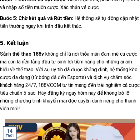
và nhập số tiền muốn cược. Xác nhận vé cược.
Bước 5: Chờ kết quả và Rút tiền:
Hệ thống sẽ tự động cập nhật
tiền thưởng ngay khi trận đấu kết thúc.
5. Kết luận
Sảnh
thể thao 188v
không chỉ là nơi thỏa mãn đam mê cá cược
mà còn là nền tảng đầu tư sinh lời tiềm năng cho những ai am
hiểu về thể thao. Với sự uy tín đã được khẳng định, hệ thống kèo
cược đa dạng (từ bóng đá đến Esports) và dịch vụ chăm sóc
khách hàng 24/7, 188V.COM tự tin mang đến trải nghiệm cá cược
tiêu chuẩn 5 sao. Hãy đăng ký ngay hôm nay để không bỏ lỡ
những chương trình khuyến mãi độc quyền dành riêng cho thành
viên mới!
14
Th01