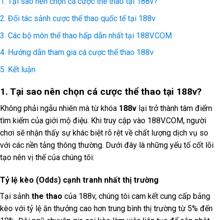
1. Tại sao nên chọn cá cược thể thao tại 188v?
2. Đối tác sảnh cược thể thao quốc tế tại 188v
3. Các bộ môn thể thao hấp dẫn nhất tại 188V.COM
4. Hướng dẫn tham gia cá cược thể thao 188v
5. Kết luận
1. Tại sao nên chọn cá cược thể thao tại 188v?
Không phải ngẫu nhiên mà từ khóa
188v
lại trở thành tâm điểm
tìm kiếm của giới mộ điệu. Khi truy cập vào 188V.COM, người
chơi sẽ nhận thấy sự khác biệt rõ rệt về chất lượng dịch vụ so
với các nền tảng thông thường. Dưới đây là những yếu tố cốt lõi
tạo nên vị thế của chúng tôi:
Tỷ lệ kèo (Odds) cạnh tranh nhất thị trường
Tại sảnh
the thao
của 188v, chúng tôi cam kết cung cấp bảng
kèo với tỷ lệ ăn thưởng cao hơn trung bình thị trường từ 5% đến