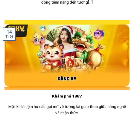
động tiềm năng đến tương[...]
14
Th01
Khám phá 188V
Một khái niệm hư cấu gợi mở về tương lai giao thoa giữa công nghệ
và nhận thức.