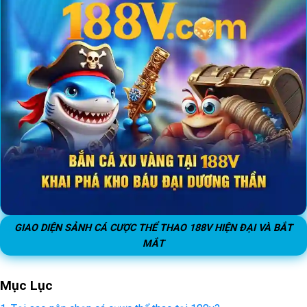
GIAO DIỆN SẢNH CÁ CƯỢC THỂ THAO 188V HIỆN ĐẠI VÀ BẮT
MẮT
Mục Lục