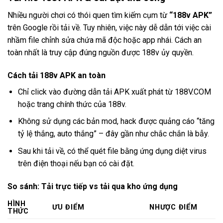
Nhiều người chơi có thói quen tìm kiếm cụm từ
“188v APK”
trên Google rồi tải về. Tuy nhiên, việc này dễ dẫn tới việc cài
nhầm file chỉnh sửa chứa mã độc hoặc app nhái. Cách an
toàn nhất là truy cập đúng nguồn được 188v ủy quyền.
Cách tải 188v APK an toàn
Chỉ click vào đường dẫn tải APK xuất phát từ 188V.COM
hoặc trang chính thức của 188v.
Không sử dụng các bản mod, hack được quảng cáo “tăng
tỷ lệ thắng, auto thắng” – đây gần như chắc chắn là bẫy.
Sau khi tải về, có thể quét file bằng ứng dụng diệt virus
trên điện thoại nếu bạn có cài đặt.
So sánh: Tải trực tiếp vs tải qua kho ứng dụng
HÌNH
ƯU ĐIỂM
NHƯỢC ĐIỂM
THỨC