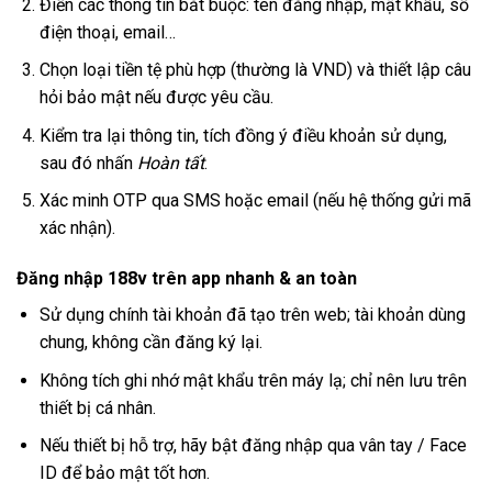
Điền các thông tin bắt buộc: tên đăng nhập, mật khẩu, số
điện thoại, email…
Chọn loại tiền tệ phù hợp (thường là VND) và thiết lập câu
hỏi bảo mật nếu được yêu cầu.
Kiểm tra lại thông tin, tích đồng ý điều khoản sử dụng,
sau đó nhấn
Hoàn tất
.
Xác minh OTP qua SMS hoặc email (nếu hệ thống gửi mã
xác nhận).
Đăng nhập 188v trên app nhanh & an toàn
Sử dụng chính tài khoản đã tạo trên web; tài khoản dùng
chung, không cần đăng ký lại.
Không tích ghi nhớ mật khẩu trên máy lạ; chỉ nên lưu trên
thiết bị cá nhân.
Nếu thiết bị hỗ trợ, hãy bật đăng nhập qua vân tay / Face
ID để bảo mật tốt hơn.