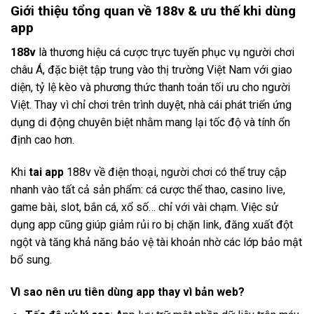
Giới thiệu tổng quan về 188v & ưu thế khi dùng
app
188v
là thương hiệu cá cược trực tuyến phục vụ người chơi
châu Á, đặc biệt tập trung vào thị trường Việt Nam với giao
diện, tỷ lệ kèo và phương thức thanh toán tối ưu cho người
Việt. Thay vì chỉ chơi trên trình duyệt, nhà cái phát triển ứng
dụng di động chuyên biệt nhằm mang lại tốc độ và tính ổn
định cao hơn.
Khi
tai app
188v về điện thoại, người chơi có thể truy cập
nhanh vào tất cả sản phẩm: cá cược thể thao, casino live,
game bài, slot, bắn cá, xổ số… chỉ với vài chạm. Việc sử
dụng app cũng giúp giảm rủi ro bị chặn link, đăng xuất đột
ngột và tăng khả năng bảo vệ tài khoản nhờ các lớp bảo mật
bổ sung.
Vì sao nên ưu tiên dùng app thay vì bản web?