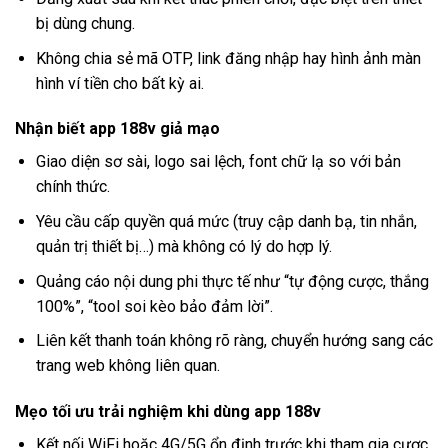
bị dùng chung.
Không chia sẻ mã OTP, link đăng nhập hay hình ảnh màn
hình ví tiền cho bất kỳ ai.
Nhận biết app 188v giả mạo
Giao diện sơ sài, logo sai lệch, font chữ lạ so với bản
chính thức.
Yêu cầu cấp quyền quá mức (truy cập danh bạ, tin nhắn,
quản trị thiết bị…) mà không có lý do hợp lý.
Quảng cáo nội dung phi thực tế như “tự động cược, thắng
100%”, “tool soi kèo bảo đảm lời”.
Liên kết thanh toán không rõ ràng, chuyển hướng sang các
trang web không liên quan.
Mẹo tối ưu trải nghiệm khi dùng app 188v
Kết nối WiFi hoặc 4G/5G ổn định trước khi tham gia cược