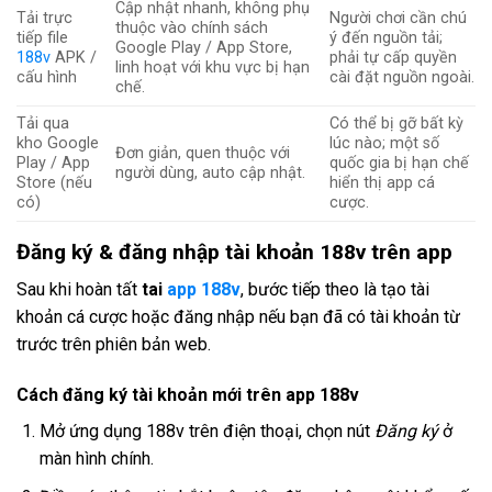
Cập nhật nhanh, không phụ
Tải trực
Người chơi cần chú
thuộc vào chính sách
tiếp file
ý đến nguồn tải;
Google Play / App Store,
188v
APK /
phải tự cấp quyền
linh hoạt với khu vực bị hạn
cấu hình
cài đặt nguồn ngoài.
chế.
Tải qua
Có thể bị gỡ bất kỳ
kho Google
lúc nào; một số
Đơn giản, quen thuộc với
Play / App
quốc gia bị hạn chế
người dùng, auto cập nhật.
Store (nếu
hiển thị app cá
có)
cược.
Đăng ký & đăng nhập tài khoản 188v trên app
Sau khi hoàn tất
tai
app 188v
, bước tiếp theo là tạo tài
khoản cá cược hoặc đăng nhập nếu bạn đã có tài khoản từ
trước trên phiên bản web.
Cách đăng ký tài khoản mới trên app 188v
Mở ứng dụng 188v trên điện thoại, chọn nút
Đăng ký
ở
màn hình chính.