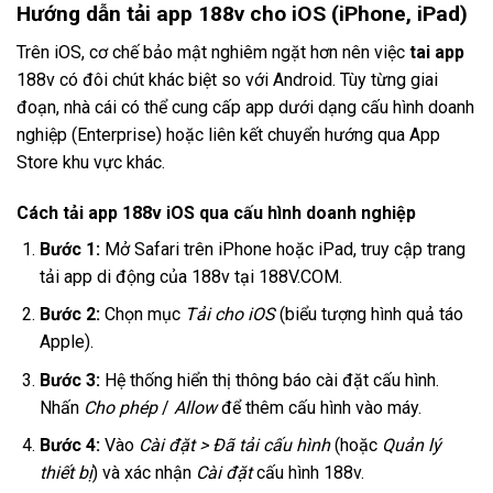
Hướng dẫn tải app 188v cho iOS (iPhone, iPad)
Trên iOS, cơ chế bảo mật nghiêm ngặt hơn nên việc
tai app
188v có đôi chút khác biệt so với Android. Tùy từng giai
đoạn, nhà cái có thể cung cấp app dưới dạng cấu hình doanh
nghiệp (Enterprise) hoặc liên kết chuyển hướng qua App
Store khu vực khác.
Cách tải app 188v iOS qua cấu hình doanh nghiệp
Bước 1:
Mở Safari trên iPhone hoặc iPad, truy cập trang
tải app di động của 188v tại 188V.COM.
Bước 2:
Chọn mục
Tải cho iOS
(biểu tượng hình quả táo
Apple).
Bước 3:
Hệ thống hiển thị thông báo cài đặt cấu hình.
Nhấn
Cho phép
/
Allow
để thêm cấu hình vào máy.
Bước 4:
Vào
Cài đặt > Đã tải cấu hình
(hoặc
Quản lý
thiết bị
) và xác nhận
Cài đặt
cấu hình 188v.