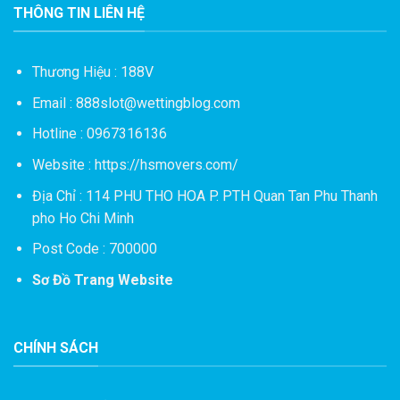
THÔNG TIN LIÊN HỆ
Thương Hiệu : 188V
Email :
888slot@wettingblog.com
Hotline : 0967316136
Website :
https://hsmovers.com/
Địa Chỉ : 114 PHU THO HOA P. PTH Quan Tan Phu Thanh
pho Ho Chi Minh
Post Code : 700000
Sơ Đồ Trang Website
CHÍNH SÁCH