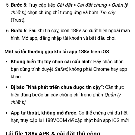
Bước 5:
Truy cập tiếp
Cài đặt > Cài đặt chung > Quản lý
thiết bị
, chọn chứng chỉ tương ứng và bấm
Tin cậy
(Trust).
Bước 6:
Sau khi tin cậy, icon 188v sẽ xuất hiện ngoài màn
hình. Mở app, đăng nhập tài khoản và bắt đầu chơi.
Một số lỗi thường gặp khi tải app 188v trên iOS
Không hiển thị tùy chọn cài cấu hình:
Hãy chắc chắn
bạn dùng trình duyệt
Safari
, không phải Chrome hay app
khác.
Bị báo “Nhà phát triển chưa được tin cậy”:
Cần thực
hiện đúng bước tin cậy chứng chỉ trong phần
Quản lý
thiết bị
.
App tự thoát, không mở được:
Có thể chứng chỉ đã hết
hạn, truy cập lại 188V.COM để cập nhật bản app iOS mới.
Tải file 188v APK & cài đặt thủ công