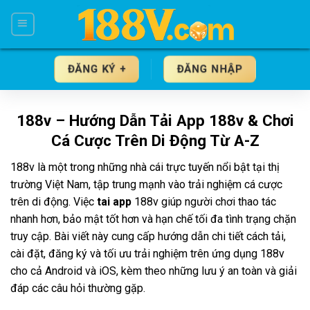
Skip
to
content
ĐĂNG KÝ +
ĐĂNG NHẬP
188v – Hướng Dẫn Tải App 188v & Chơi
Cá Cược Trên Di Động Từ A-Z
188v là một trong những nhà cái trực tuyến nổi bật tại thị
trường Việt Nam, tập trung mạnh vào trải nghiệm cá cược
trên di động. Việc
tai app
188v giúp người chơi thao tác
nhanh hơn, bảo mật tốt hơn và hạn chế tối đa tình trạng chặn
truy cập. Bài viết này cung cấp hướng dẫn chi tiết cách tải,
cài đặt, đăng ký và tối ưu trải nghiệm trên ứng dụng 188v
cho cả Android và iOS, kèm theo những lưu ý an toàn và giải
đáp các câu hỏi thường gặp.