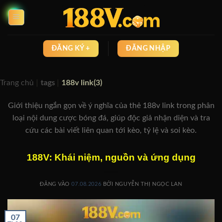
Bỏ
qua
nội
dung
ĐĂNG KÝ +
ĐĂNG NHẬP
Trang chủ
|
tags
|
188v link(3)
Giới thiệu ngắn gọn về ý nghĩa của thẻ 188v link trong phân
loại nội dung cược bóng đá, giúp độc giả nhận diện và tra
cứu các bài viết liên quan tới kèo, tỷ lệ và soi kèo.
188V: Khái niệm, nguồn và ứng dụng
ĐĂNG VÀO
07.08.2026
BỞI
NGUYỄN THỊ NGỌC LAN
07