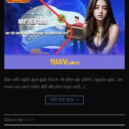
Bài viết ngắn gọn giải thích về điện áp 188V, nguồn gốc, an
toàn và cách biến đổi để phù hợp với[…]
TIẾP TỤC ĐỌC
→
Đăng trong
tin tức