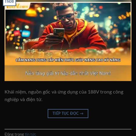
Th08
Khái niệm, nguồn gốc và ứng dụng của 188V trong công
nghiệp và điện tử.
TIẾP TỤC ĐỌC
→
Đăng trong
tin tức