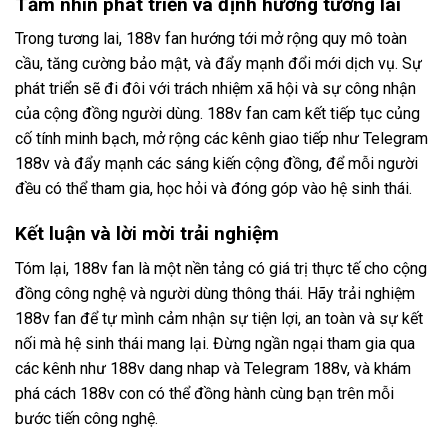
Tầm nhìn phát triển và định hướng tương lai
Trong tương lai, 188v fan hướng tới mở rộng quy mô toàn
cầu, tăng cường bảo mật, và đẩy mạnh đổi mới dịch vụ. Sự
phát triển sẽ đi đôi với trách nhiệm xã hội và sự công nhận
của cộng đồng người dùng. 188v fan cam kết tiếp tục củng
cố tính minh bạch, mở rộng các kênh giao tiếp như Telegram
188v và đẩy mạnh các sáng kiến cộng đồng, để mỗi người
đều có thể tham gia, học hỏi và đóng góp vào hệ sinh thái.
Kết luận và lời mời trải nghiệm
Tóm lại, 188v fan là một nền tảng có giá trị thực tế cho cộng
đồng công nghệ và người dùng thông thái. Hãy trải nghiệm
188v fan để tự mình cảm nhận sự tiện lợi, an toàn và sự kết
nối mà hệ sinh thái mang lại. Đừng ngần ngại tham gia qua
các kênh như 188v dang nhap và Telegram 188v, và khám
phá cách 188v con có thể đồng hành cùng bạn trên mỗi
bước tiến công nghệ.