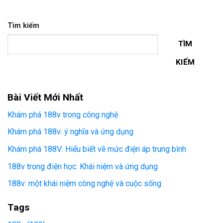
Tìm kiếm
TÌM
KIẾM
Bài Viết Mới Nhất
Khám phá 188v trong công nghệ
Khám phá 188v: ý nghĩa và ứng dụng
Khám phá 188V: Hiểu biết về mức điện áp trung bình
188v trong điện học: Khái niệm và ứng dụng
188v: một khái niệm công nghệ và cuộc sống
Tags