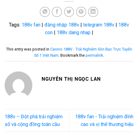
Tags:
188v fan
|
đăng nhập 188v
|
telegram 188v
|
188v
con
|
188v dang nhap
|
This entry was posted in
Casino 188V - Trải Nghiệm Sòn Bạc Trực Tuyến
Số 1 Việt Nam
. Bookmark the
permalink
.
NGUYỄN THỊ NGỌC LAN
188v – Đột phá trải nghiệm
188v fan - Trải nghiệm đỉnh
số và cộng đồng toàn cầu
cao và vị thế thương hiệu