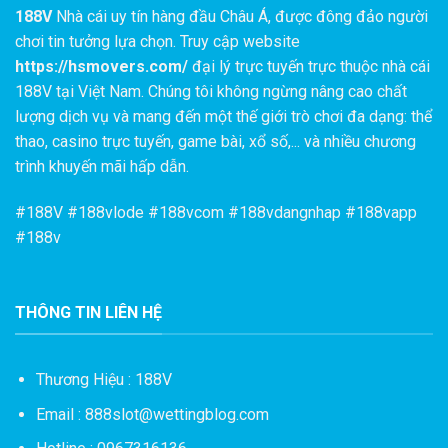
188V
Nhà cái uy tín hàng đầu Châu Á, được đông đảo người
chơi tin tưởng lựa chọn. Truy cập website
https://hsmovers.com/
đại lý trực tuyến trực thuộc nhà cái
188V tại Việt Nam. Chúng tôi không ngừng nâng cao chất
lượng dịch vụ và mang đến một thế giới trò chơi đa dạng: thể
thao, casino trực tuyến, game bài, xổ số,... và nhiều chương
trình khuyến mãi hấp dẫn.
#
188V
#188vlode #188vcom #188vdangnhap #188vapp
#188v
THÔNG TIN LIÊN HỆ
Thương Hiệu : 188V
Email :
888slot@wettingblog.com