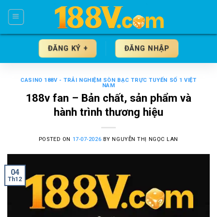
Skip
to
content
ĐĂNG KÝ +
ĐĂNG NHẬP
CASINO 188V - TRẢI NGHIỆM SÒN BẠC TRỰC TUYẾN SỐ 1 VIỆT
NAM
188v fan – Bản chất, sản phẩm và
hành trình thương hiệu
POSTED ON
17-07-2026
BY
NGUYỄN THỊ NGỌC LAN
04
Th12