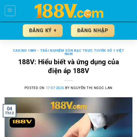
Skip
to
content
ĐĂNG KÝ +
ĐĂNG NHẬP
CASINO 188V - TRẢI NGHIỆM SÒN BẠC TRỰC TUYẾN SỐ 1 VIỆT
NAM
188V: Hiểu biết và ứng dụng của
điện áp 188V
POSTED ON
17-07-2026
BY
NGUYỄN THỊ NGỌC LAN
04
Th12