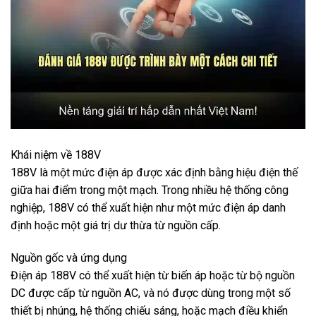
Khái niệm về 188V
188V là một mức điện áp được xác định bằng hiệu điện thế
giữa hai điểm trong một mạch. Trong nhiều hệ thống công
nghiệp, 188V có thể xuất hiện như một mức điện áp danh
định hoặc một giá trị dư thừa từ nguồn cấp.
Nguồn gốc và ứng dụng
Điện áp 188V có thể xuất hiện từ biến áp hoặc từ bộ nguồn
DC được cấp từ nguồn AC, và nó được dùng trong một số
thiết bị nhúng, hệ thống chiếu sáng, hoặc mạch điều khiển