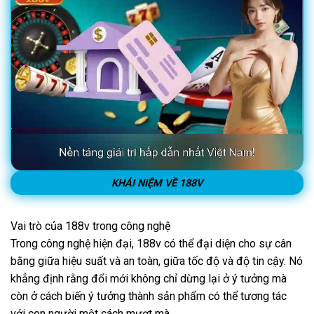
KHÁI NIỆM VỀ 188V
Vai trò của 188v trong công nghệ
Trong công nghệ hiện đại, 188v có thể đại diện cho sự cân
bằng giữa hiệu suất và an toàn, giữa tốc độ và độ tin cậy. Nó
khẳng định rằng đổi mới không chỉ dừng lại ở ý tưởng mà
còn ở cách biến ý tưởng thành sản phẩm có thể tương tác
với con người một cách mượt mà.