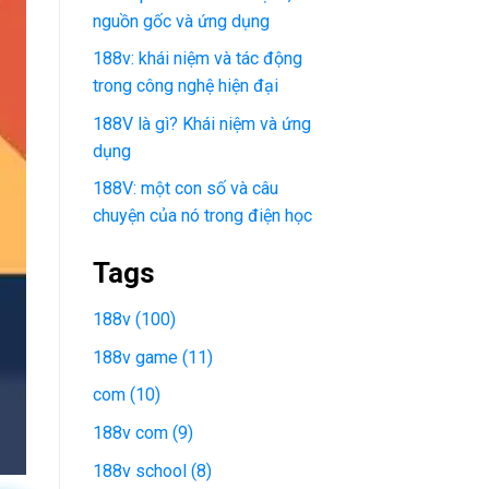
nguồn gốc và ứng dụng
188v: khái niệm và tác động
trong công nghệ hiện đại
188V là gì? Khái niệm và ứng
dụng
188V: một con số và câu
chuyện của nó trong điện học
Tags
188v (100)
188v game (11)
com (10)
188v com (9)
188v school (8)