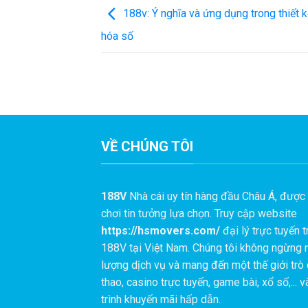
188v: Ý nghĩa và ứng dụng trong thiết 
hóa số
VỀ CHÚNG TÔI
188V
Nhà cái uy tín hàng đầu Châu Á, đượ
chơi tin tưởng lựa chọn. Truy cập website
https://hsmovers.com/
đại lý trực tuyến t
188V tại Việt Nam. Chúng tôi không ngừng 
lượng dịch vụ và mang đến một thế giới trò 
thao, casino trực tuyến, game bài, xổ số,... 
trình khuyến mãi hấp dẫn.