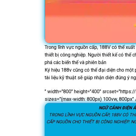
Trong lĩnh vực nguồn cấp, 188V có thể xuất
thiết bị công nghiệp. Người thiết kế có thể
phá các biến thể và phiên bản
Ký hiệu 188v cũng có thể đại diện cho một 
tài liệu kỹ thuật sẽ giúp nhận diện đúng ý n
" width="800" height="400" srcset="http
sizes="(max-width: 800px) 100vw, 800px" 
NGỮ CẢNH ĐIỆN Á
TRONG LĨNH VỰC NGUỒN CẤP, 188V CÓ T
CẤP NGUỒN CHO THIẾT BỊ CÔNG NGHIỆP. N