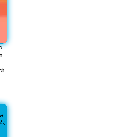
o
m
ch
"
CH
ẤT,