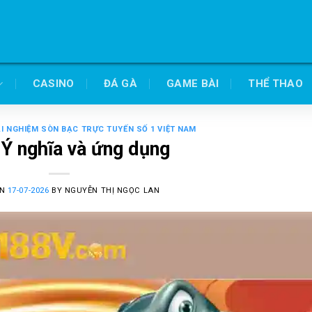
CASINO
ĐÁ GÀ
GAME BÀI
THỂ THAO
ẢI NGHIỆM SÒN BẠC TRỰC TUYẾN SỐ 1 VIỆT NAM
 Ý nghĩa và ứng dụng
ON
17-07-2026
BY
NGUYỄN THỊ NGỌC LAN