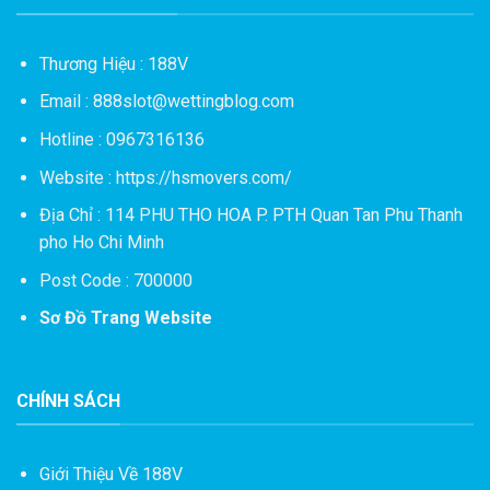
Thương Hiệu : 188V
Email :
888slot@wettingblog.com
Hotline : 0967316136
Website :
https://hsmovers.com/
Địa Chỉ : 114 PHU THO HOA P. PTH Quan Tan Phu Thanh
pho Ho Chi Minh
Post Code : 700000
Sơ Đồ Trang Website
CHÍNH SÁCH
Giới Thiệu Về 188V