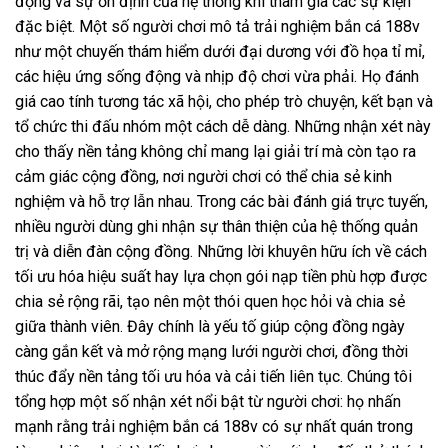
động và sự ổn định của hệ thống khi tham gia các sự kiện
đặc biệt. Một số người chơi mô tả trải nghiệm bắn cá 188v
như một chuyến thám hiểm dưới đại dương với đồ họa tỉ mỉ,
các hiệu ứng sống động và nhịp độ chơi vừa phải. Họ đánh
giá cao tính tương tác xã hội, cho phép trò chuyện, kết bạn và
tổ chức thi đấu nhóm một cách dễ dàng. Những nhận xét này
cho thấy nền tảng không chỉ mang lại giải trí mà còn tạo ra
cảm giác cộng đồng, nơi người chơi có thể chia sẻ kinh
nghiệm và hỗ trợ lẫn nhau. Trong các bài đánh giá trực tuyến,
nhiều người dùng ghi nhận sự thân thiện của hệ thống quản
trị và diễn đàn cộng đồng. Những lời khuyên hữu ích về cách
tối ưu hóa hiệu suất hay lựa chọn gói nạp tiền phù hợp được
chia sẻ rộng rãi, tạo nên một thói quen học hỏi và chia sẻ
giữa thành viên. Đây chính là yếu tố giúp cộng đồng ngày
càng gắn kết và mở rộng mạng lưới người chơi, đồng thời
thúc đẩy nền tảng tối ưu hóa và cải tiến liên tục. Chúng tôi
tổng hợp một số nhận xét nổi bật từ người chơi: họ nhấn
mạnh rằng trải nghiệm bắn cá 188v có sự nhất quán trong