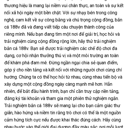
thương hiệu là mang lại niềm vui chân thực, an toàn và sự kết
nối xã hội ngày một bền chặt. Với sự nhạy bén trong công
nghệ, cam kết về sự công bằng và chú trọng cộng đồng, bắn
cá 188v đã và đang viết tiếp câu chuyện thành công của
riêng mình. Nếu bạn đang tìm một nơi để giải trí, học hỏi và
trải nghiệm cùng cộng đồng rộng lớn, hãy thử trải nghiệm
bắn cá 188v. Bạn sẽ được trải nghiệm các chế độ chơi đa
dạng, cơ hội nhận thưởng thú vị và một môi trường an toàn
để khám phá đam mê. Đừng ngần ngại chia sẻ quan điểm,
góp ý cho nền tảng và kết nối với những người chơi cùng chí
hướng. Chúng ta có thể học hỏi từ nhau, cùng nhau tiến bộ và
xây dựng một cộng đồng ngày càng mạnh mẽ hơn. Hẳn
nhiên, để bắt đầu hành trình, bạn chỉ cần truy cập nền tảng,
đăng ký tài khoản và tham gia một phiên thử nghiệm ngắn.
Trải nghiệm bắn cá 188v sẽ mang lại cho bạn cảm giác thư
giãn, hào hứng và niềm tin rằng trò chơi có thể là một nguồn
cảm hứng tích cực nếu được khai thác đúng cách. Hãy cùng
nhau bước vào thế giới đại dương đầy màu sắc, nơi mỗi lượt