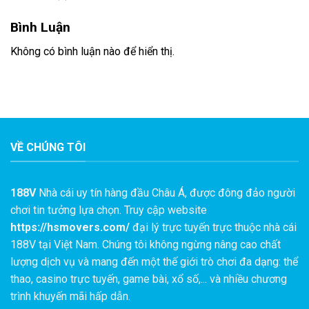
Bình Luận
Không có bình luận nào để hiển thị.
VỀ CHÚNG TÔI
188V
Nhà cái uy tín hàng đầu Châu Á, được đông đảo người
chơi tin tưởng lựa chọn. Truy cập website
https://hsmovers.com/
đại lý trực tuyến trực thuộc nhà cái
188V tại Việt Nam. Chúng tôi không ngừng nâng cao chất
lượng dịch vụ và mang đến một thế giới trò chơi đa dạng: thể
thao, casino trực tuyến, game bài, xổ số,... và nhiều chương
trình khuyến mãi hấp dẫn.