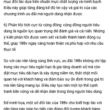
mục đối tác dựa trên chuẩn mực chất lượng và minh bạch.
Điều này giúp tăng đáng kể độ tin cậy và giá trị của các
chương trình ưu đãi mà người dùng nhận được.
6) Phản hồi tích cực từ cộng đồng: cộng đồng người tiêu
dùng là nguồn lực quan trọng để đánh giá và cải tiến. Những
ý kiến phản hồi được xem xét và biến thành hành động cụ
thể, giúp 188v ngày càng hoàn thiện và phù hợp với nhu cầu
thực tế.
So với các nền tảng cùng lĩnh vực, ưu đãi 188v không chỉ tập
trung vào mục tiêu ngắn hạn là gia tăng doanh số mà còn
đặt mục tiêu dài hạn là xây dựng niềm tin, thắt chặt mối
quan hệ với khách hàng và đảm bảo sự ổn định trong giá trị
mà nền tảng mang lại. Điều này tạo nên một lợi thế cạnh
tranh bền vững và dễ nhận diện trong lòng người tiêu dùng.
Để minh họa, một số đối tác của 188v cho biết hợp tác với
nền tảng này giúp họ tiếp cận đúng đối tượng khách hàng