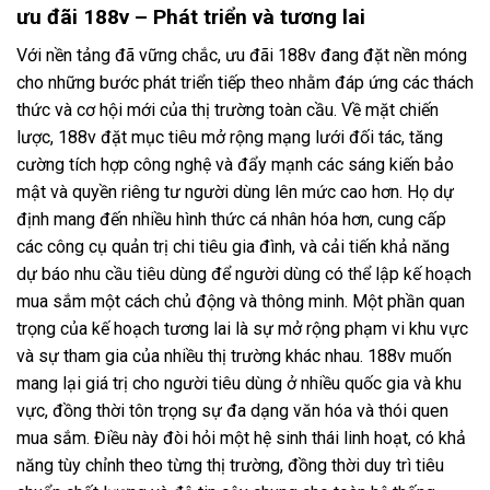
ưu đãi 188v – Phát triển và tương lai
Với nền tảng đã vững chắc, ưu đãi 188v đang đặt nền móng
cho những bước phát triển tiếp theo nhằm đáp ứng các thách
thức và cơ hội mới của thị trường toàn cầu. Về mặt chiến
lược, 188v đặt mục tiêu mở rộng mạng lưới đối tác, tăng
cường tích hợp công nghệ và đẩy mạnh các sáng kiến bảo
mật và quyền riêng tư người dùng lên mức cao hơn. Họ dự
định mang đến nhiều hình thức cá nhân hóa hơn, cung cấp
các công cụ quản trị chi tiêu gia đình, và cải tiến khả năng
dự báo nhu cầu tiêu dùng để người dùng có thể lập kế hoạch
mua sắm một cách chủ động và thông minh. Một phần quan
trọng của kế hoạch tương lai là sự mở rộng phạm vi khu vực
và sự tham gia của nhiều thị trường khác nhau. 188v muốn
mang lại giá trị cho người tiêu dùng ở nhiều quốc gia và khu
vực, đồng thời tôn trọng sự đa dạng văn hóa và thói quen
mua sắm. Điều này đòi hỏi một hệ sinh thái linh hoạt, có khả
năng tùy chỉnh theo từng thị trường, đồng thời duy trì tiêu