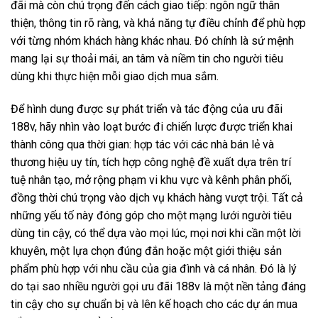
đãi mà còn chú trọng đến cách giao tiếp: ngôn ngữ thân
thiện, thông tin rõ ràng, và khả năng tự điều chỉnh để phù hợp
với từng nhóm khách hàng khác nhau. Đó chính là sứ mệnh
mang lại sự thoải mái, an tâm và niềm tin cho người tiêu
dùng khi thực hiện mỗi giao dịch mua sắm.
Để hình dung được sự phát triển và tác động của ưu đãi
188v, hãy nhìn vào loạt bước đi chiến lược được triển khai
thành công qua thời gian: hợp tác với các nhà bán lẻ và
thương hiệu uy tín, tích hợp công nghệ đề xuất dựa trên trí
tuệ nhân tạo, mở rộng phạm vi khu vực và kênh phân phối,
đồng thời chú trọng vào dịch vụ khách hàng vượt trội. Tất cả
những yếu tố này đóng góp cho một mạng lưới người tiêu
dùng tin cậy, có thể dựa vào mọi lúc, mọi nơi khi cần một lời
khuyên, một lựa chọn đúng đắn hoặc một giới thiệu sản
phẩm phù hợp với nhu cầu của gia đình và cá nhân. Đó là lý
do tại sao nhiều người gọi ưu đãi 188v là một nền tảng đáng
tin cậy cho sự chuẩn bị và lên kế hoạch cho các dự án mua