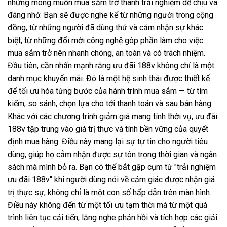
những mong muốn mua sắm trở thành trải nghiệm dễ chịu và
đáng nhớ. Bạn sẽ được nghe kể từ những người trong cộng
đồng, từ những người đã dùng thử và cảm nhận sự khác
biệt, từ những đổi mới công nghệ góp phần làm cho việc
mua sắm trở nên nhanh chóng, an toàn và có trách nhiệm.
Đầu tiên, cần nhấn mạnh rằng ưu đãi 188v không chỉ là một
danh mục khuyến mãi. Đó là một hệ sinh thái được thiết kế
để tối ưu hóa từng bước của hành trình mua sắm — từ tìm
kiếm, so sánh, chọn lựa cho tới thanh toán và sau bán hàng.
Khác với các chương trình giảm giá mang tính thời vụ, ưu đãi
188v tập trung vào giá trị thực và tính bền vững của quyết
định mua hàng. Điều này mang lại sự tự tin cho người tiêu
dùng, giúp họ cảm nhận được sự tôn trọng thời gian và ngân
sách mà mình bỏ ra. Bạn có thể bắt gặp cụm từ "trải nghiệm
ưu đãi 188v" khi người dùng nói về cảm giác được nhận giá
trị thực sự, không chỉ là một con số hấp dẫn trên màn hình.
Điều này không đến từ một tối ưu tạm thời mà từ một quá
trình liên tục cải tiến, lắng nghe phản hồi và tích hợp các giải