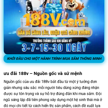
KHỞI ĐẦU CHO MỘT HÀNH TRÌNH MUA SẮM THÔNG MINH
ưu đãi 188v – Nguồn gốc và sứ mệnh
Nguồn gốc của ưu đãi 188v bắt đầu từ một ý tưởng đơn
giản nhưng sâu sắc: mỗi người tiêu dùng xứng đáng nhận
được sự tôn trọng và sự hỗ trợ đúng đắn khi mua sắm. Đội
ngũ sáng lập đã tiên phong xây dựng một hệ sinh thái mà ở
đó mọi chi tiết từ cách hiển thị sản phẩm, cách đề xuất lựa