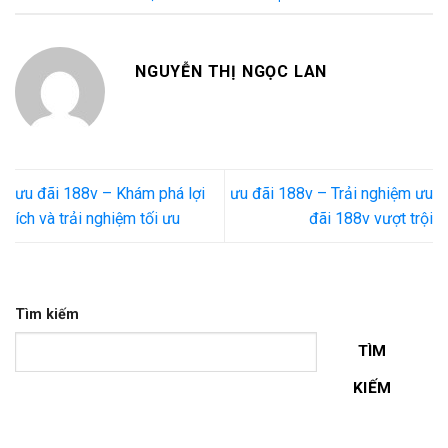
NGUYỄN THỊ NGỌC LAN
ưu đãi 188v – Khám phá lợi
ưu đãi 188v – Trải nghiệm ưu
ích và trải nghiệm tối ưu
đãi 188v vượt trội
Tìm kiếm
TÌM
KIẾM