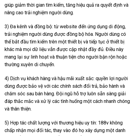
giúp giảm thời gian tìm kiếm, tăng hiệu quả ra quyết định và
nâng cao trải nghiệm người dùng.
3) Đa kênh và đồng bộ: từ website đến ứng dụng di động,
trải nghiệm người dùng được đồng bộ hóa. Người dùng có
thể bắt đầu tìm kiếm trên một thiết bị và tiếp tục ở thiết bị
khác mà mọi dữ liệu vẫn được cập nhật đầy đủ. Điều này
mang lại sự linh hoạt và thuận tiện cho người bận rộn hoặc
thường xuyên di chuyển.
4) Dịch vụ khách hàng và hậu mãi xuất sắc: quyền lợi người
dùng được bảo vệ với các chính sách đổi trả, bảo hành và
chăm sóc sau bán hàng. Đội ngũ hỗ trợ luôn sẵn sàng giải
đáp thắc mắc và xử lý các tình huống một cách nhanh chóng
và thân thiện.
5) Hợp tác chất lượng với thương hiệu uy tín: 188v không
chấp nhận mọi đối tác, thay vào đó họ xây dựng một danh