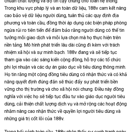
chuẩn chất lượng và độ tin cậy chung cho toàn hệ thống.
Trong khu vực pháp lý và an toàn dữ liệu, 188v cam kết nâng
cao bảo vệ dữ liệu người dùng, tuân thủ các quy định địa
phương và toàn cầu, đồng thời áp dụng các biện pháp phòng
ngừa rủi ro tiên tiến để đảm bảo rằng người dùng có thể tin
tưởng mỗi giao dịch và mỗi lựa chọn mà họ thực hiện trên
nền tảng. Mô hình phát triển lâu dài cũng đi kèm với trách
nhiệm xã hội và sự minh bạch. 188v đang và sẽ tiếp tục
tham gia vào các sáng kiến cộng đồng, hỗ trợ các tổ chức
phi lợi nhuận và các dự án giáo dục về tiêu dùng thông minh.
Họ tin rằng một cộng đồng tiêu dùng có nhận thức và có khả
năng quyết định đúng đắn sẽ thúc đẩy sự phát triển bền
vững cho thị trường và cho xã hội nói chung. Điều này đồng
nghĩa với việc họ sẽ tiếp tục đầu tư vào giáo dục người tiêu
dùng, cải thiện chất lượng dịch vụ và mở rộng các hoạt động
nhằm nâng cao nhận thức về quyền lợi người tiêu dùng và
những giá trị cốt lõi của 188v.
Trong bối cảnh toàn cầu, 188v nhận thấy sự cạnh tranh ngày