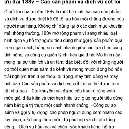
ưu đãi 188v – Các sản phẩm và dịch vụ cốt lõi
Ở cốt lõi của ưu đãi 188v là một hệ sinh thái các sản phẩm
và dịch vụ được thiết kế để tối ưu hóa mỗi chặng đường của
người mua hàng. Không chỉ dừng lại ở các danh mục khuyến
mãi thông thường, 188v mở rộng phạm vi sang nhiều loại
hình dịch vụ hỗ trợ người tiêu dùng như gợi ý sản phẩm dựa
trên ngân sách, bảng so sánh nhanh giữa các lựa chọn cùng
tính năng, và công cụ quản lý chi tiêu gia đình. Mô hình này
mang lại sự tiện ích và an tâm, đặc biệt đối với những người
có thói quen mua sắm đa kênh và mong muốn đồng bộ hóa
trải nghiệm trên điện thoại di động, máy tính bảng và máy
tính bàn. Các sản phẩm và dịch vụ cốt lõi có thể được tóm
tắt như sau: - Gói khuyến mãi được cấu trúc rõ ràng with
mức giá, điều kiện và thời hạn hiệu lực, giúp người tiêu dùng
nắm bắt giá trị thực một cách nhanh chóng. - Công cụ so
sánh và gợi ý tự động: cho phép người dùng xem nhanh các
tùy chọn, xếp hạng theo mức độ phù hợp và chi phí tổng
cộng. - Dịch vụ hậu mãi và chăm sóc khách hàng: hỗ trợ