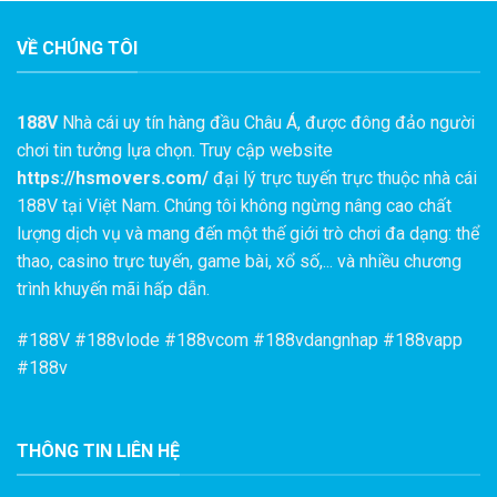
VỀ CHÚNG TÔI
188V
Nhà cái uy tín hàng đầu Châu Á, được đông đảo người
chơi tin tưởng lựa chọn. Truy cập website
https://hsmovers.com/
đại lý trực tuyến trực thuộc nhà cái
188V tại Việt Nam. Chúng tôi không ngừng nâng cao chất
lượng dịch vụ và mang đến một thế giới trò chơi đa dạng: thể
thao, casino trực tuyến, game bài, xổ số,... và nhiều chương
trình khuyến mãi hấp dẫn.
#
188V
#188vlode #188vcom #188vdangnhap #188vapp
#188v
THÔNG TIN LIÊN HỆ