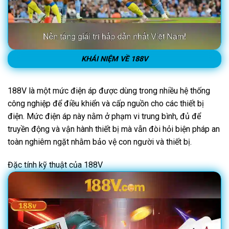
KHÁI NIỆM VỀ 188V
188V là một mức điện áp được dùng trong nhiều hệ thống
công nghiệp để điều khiển và cấp nguồn cho các thiết bị
điện. Mức điện áp này nằm ở phạm vi trung bình, đủ để
truyền động và vận hành thiết bị mà vẫn đòi hỏi biện pháp an
toàn nghiêm ngặt nhằm bảo vệ con người và thiết bị.
Đặc tính kỹ thuật của 188V