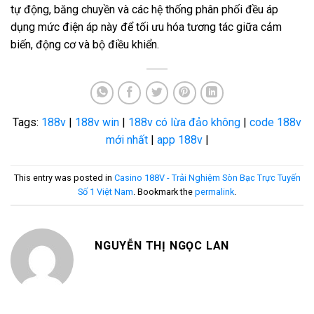
tự động, băng chuyền và các hệ thống phân phối đều áp
dụng mức điện áp này để tối ưu hóa tương tác giữa cảm
biến, động cơ và bộ điều khiển.
Tags:
188v
|
188v win
|
188v có lừa đảo không
|
code 188v
mới nhất
|
app 188v
|
This entry was posted in
Casino 188V - Trải Nghiệm Sòn Bạc Trực Tuyến
Số 1 Việt Nam
. Bookmark the
permalink
.
NGUYỄN THỊ NGỌC LAN