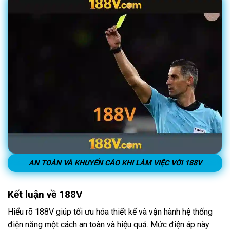
AN TOÀN VÀ KHUYẾN CÁO KHI LÀM VIỆC VỚI 188V
Kết luận về 188V
Hiểu rõ 188V giúp tối ưu hóa thiết kế và vận hành hệ thống
điện năng một cách an toàn và hiệu quả. Mức điện áp này