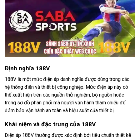
Định nghĩa 188V
188V là một mức điện áp danh nghĩa được dùng trong các
hệ thống điện và thiết bị công nghiệp. Mức điện áp này có
thể xuất hiện trên các nguồn thử nghiệm, bộ nguồn hoặc
trong sơ đồ phân phối mà người vận hành tham chiếu để
đảm bảo vận hành an toàn và hiệu suất của thiết bị.
Khái niệm và đặc trưng của 188V
Điện áp 188V thường được xác định bởi tiêu chuẩn thiết kế