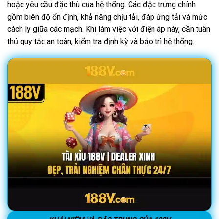
hoặc yêu cầu đặc thù của hệ thống. Các đặc trưng chính
gồm biên độ ổn định, khả năng chịu tải, đáp ứng tải và mức
cách ly giữa các mạch. Khi làm việc với điện áp này, cần tuân
thủ quy tắc an toàn, kiểm tra định kỳ và bảo trì hệ thống.