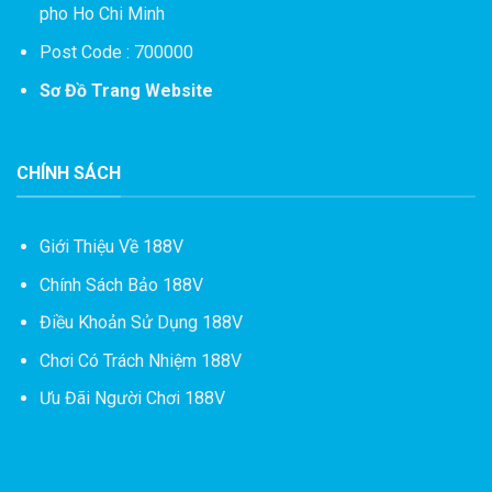
pho Ho Chi Minh
Post Code : 700000
Sơ Đồ Trang Website
CHÍNH SÁCH
Giới Thiệu Về 188V
Chính Sách Bảo 188V
Điều Khoản Sử Dụng 188V
Chơi Có Trách Nhiệm 188V
Ưu Đãi Người Chơi 188V