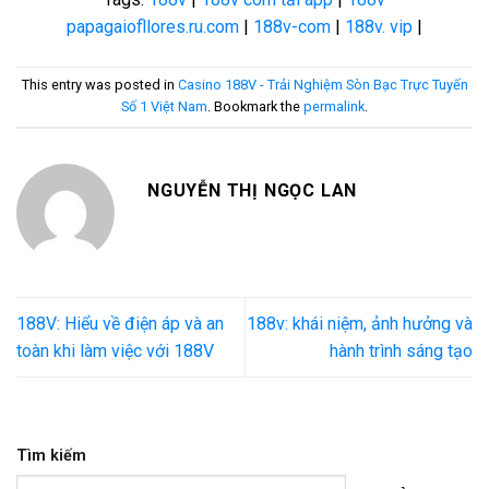
papagaiofllores.ru.com
|
188v-com
|
188v. vip
|
This entry was posted in
Casino 188V - Trải Nghiệm Sòn Bạc Trực Tuyến
Số 1 Việt Nam
. Bookmark the
permalink
.
NGUYỄN THỊ NGỌC LAN
188V: Hiểu về điện áp và an
188v: khái niệm, ảnh hưởng và
toàn khi làm việc với 188V
hành trình sáng tạo
Tìm kiếm