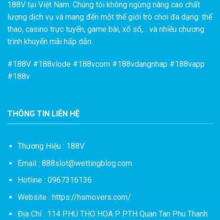
188V tại Việt Nam. Chúng tôi không ngừng nâng cao chất
lượng dịch vụ và mang đến một thế giới trò chơi đa dạng: thể
thao, casino trực tuyến, game bài, xổ số,... và nhiều chương
trình khuyến mãi hấp dẫn.
#
188V
#188vlode #188vcom #188vdangnhap #188vapp
#188v
THÔNG TIN LIÊN HỆ
Thương Hiệu : 188V
Email :
888slot@wettingblog.com
Hotline : 0967316136
Website :
https://hsmovers.com/
Địa Chỉ : 114 PHU THO HOA P. PTH Quan Tan Phu Thanh