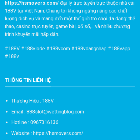
https://hsmovers.com/
đại lý trực tuyến trực thuộc nhà cái
188V tại Việt Nam. Chúng tôi không ngừng nâng cao chất
lượng dịch vụ và mang đến một thế giới trò chơi đa dạng: thể
thao, casino trực tuyến, game bài, xổ số,... và nhiều chương
trình khuyến mãi hấp dẫn.
#
188V
#188vlode #188vcom #188vdangnhap #188vapp
#188v
THÔNG TIN LIÊN HỆ
Thương Hiệu : 188V
Email :
888slot@wettingblog.com
Hotline : 0967316136
Website :
https://hsmovers.com/