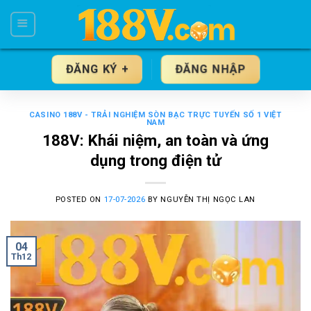
Skip
to
content
ĐĂNG KÝ +
ĐĂNG NHẬP
CASINO 188V - TRẢI NGHIỆM SÒN BẠC TRỰC TUYẾN SỐ 1 VIỆT
NAM
188V: Khái niệm, an toàn và ứng
dụng trong điện tử
POSTED ON
17-07-2026
BY
NGUYỄN THỊ NGỌC LAN
04
Th12