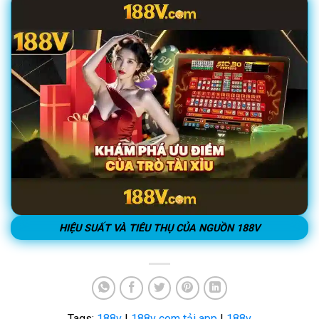
HIỆU SUẤT VÀ TIÊU THỤ CỦA NGUỒN 188V
Tags:
188v
|
188v com tải app
|
188v