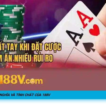
NGHĨA VÀ TÍNH CHẤT CỦA 188V