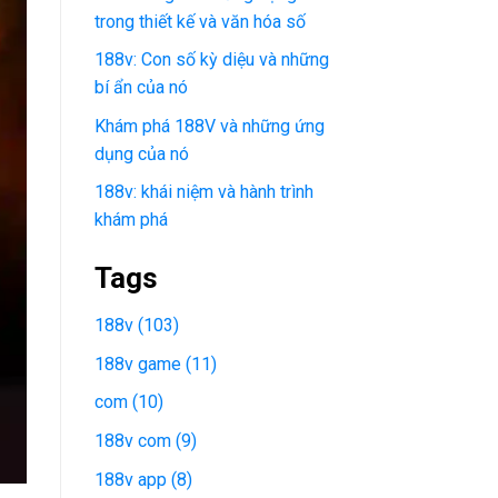
trong thiết kế và văn hóa số
188v: Con số kỳ diệu và những
bí ẩn của nó
Khám phá 188V và những ứng
dụng của nó
188v: khái niệm và hành trình
khám phá
Tags
188v (103)
188v game (11)
com (10)
188v com (9)
188v app (8)