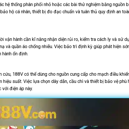
 các hệ thống phân phối nhỏ hoặc các bài thử nghiệm bằng nguồn b
 bảo hộ cá nhân, thiết bị đo đạc chuẩn và tuân thủ quy định an toà
i vận hành cần kĩ năng nhận diện rủi ro, kiểm tra cách ly và sử d
 nạ và quần áo chống nhiễu. Việc bảo trì định kỳ giúp phát hiện s
 hành ổn định.
n cứu, 188V có thể dùng cho nguồn cung cấp cho mạch điều khiển
hiệu suất. Việc lựa chọn dây dẫn, cầu chì và thiết bị bảo vệ phù
c với điện áp này.