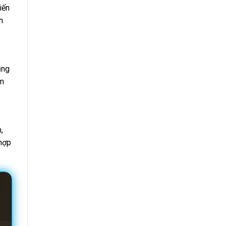
iến
n
ụng
ớm
,
 hợp