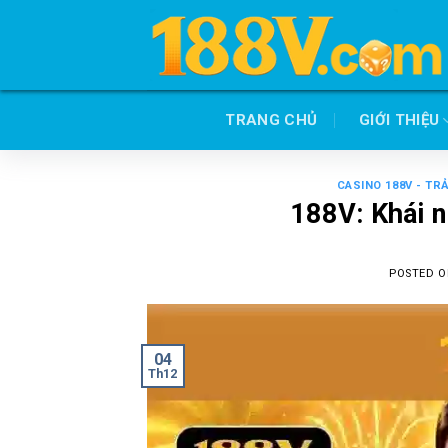
Skip
to
content
TRANG CHỦ
GIỚI THIỆU
CASINO 188V - TR
188V: Khái n
POSTED 
04
Th12