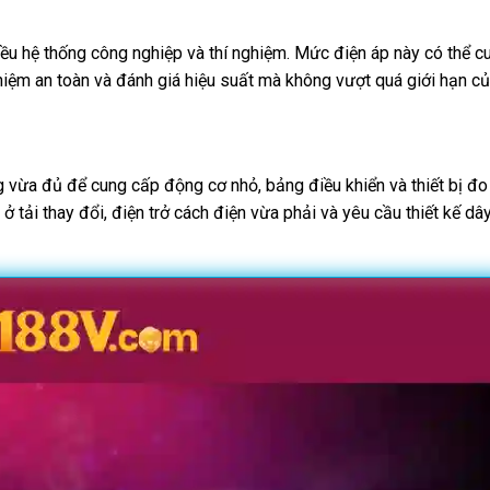
ều hệ thống công nghiệp và thí nghiệm. Mức điện áp này có thể c
ghiệm an toàn và đánh giá hiệu suất mà không vượt quá giới hạn c
vừa đủ để cung cấp động cơ nhỏ, bảng điều khiển và thiết bị đo
ở tải thay đổi, điện trở cách điện vừa phải và yêu cầu thiết kế dâ