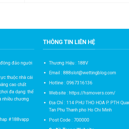
THÔNG TIN LIÊN HỆ
c đông đảo người
Thương Hiệu : 188V
Email :
888slot@wettingblog.com
rực thuộc nhà cái
Hotline : 0967316136
nâng cao chất
chơi đa dạng: thể
Website :
https://hsmovers.com/
và nhiều chương
Địa Chỉ : 114 PHU THO HOA P. PTH Qua
Tan Phu Thanh pho Ho Chi Minh
hap #188vapp
Post Code : 700000