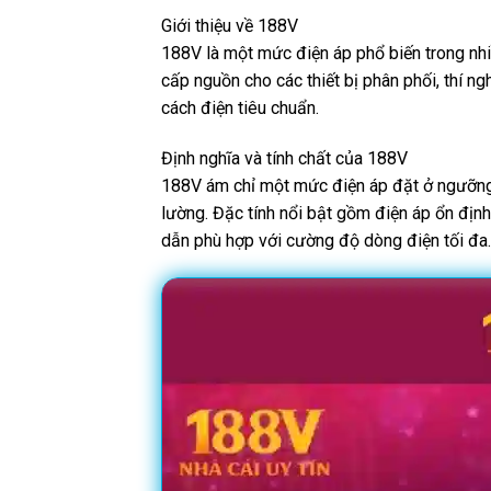
Giới thiệu về 188V
188V là một mức điện áp phổ biến trong nhi
cấp nguồn cho các thiết bị phân phối, thí n
cách điện tiêu chuẩn.
Định nghĩa và tính chất của 188V
188V ám chỉ một mức điện áp đặt ở ngưỡng 
lường. Đặc tính nổi bật gồm điện áp ổn định 
dẫn phù hợp với cường độ dòng điện tối đa.