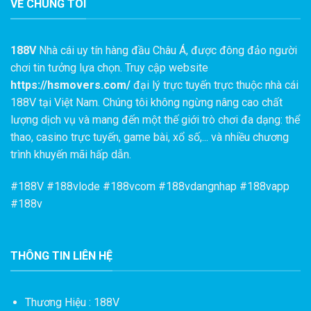
VỀ CHÚNG TÔI
188V
Nhà cái uy tín hàng đầu Châu Á, được đông đảo người
chơi tin tưởng lựa chọn. Truy cập website
https://hsmovers.com/
đại lý trực tuyến trực thuộc nhà cái
188V tại Việt Nam. Chúng tôi không ngừng nâng cao chất
lượng dịch vụ và mang đến một thế giới trò chơi đa dạng: thể
thao, casino trực tuyến, game bài, xổ số,... và nhiều chương
trình khuyến mãi hấp dẫn.
#
188V
#188vlode #188vcom #188vdangnhap #188vapp
#188v
THÔNG TIN LIÊN HỆ
Thương Hiệu : 188V