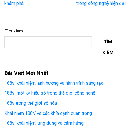
khám phá
trong công nghệ hiện đại
Tìm kiếm
TÌM
KIẾM
Bài Viết Mới Nhất
188v: khái niệm, ảnh hưởng và hành trình sáng tạo
188v: một ký hiệu số trong thế giới công nghệ
188v trong thế giới số hóa
Khái niệm 188V và các khía cạnh quan trọng
188v: khái niệm, ứng dụng và cảm hứng