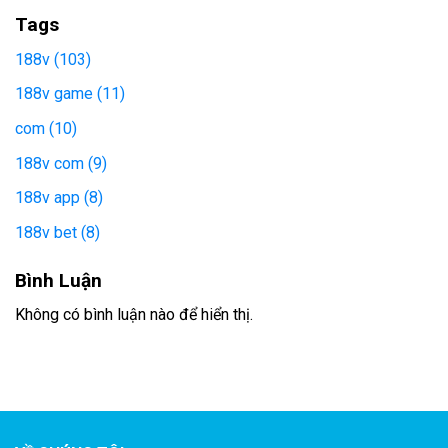
Tags
188v (103)
188v game (11)
com (10)
188v com (9)
188v app (8)
188v bet (8)
Bình Luận
Không có bình luận nào để hiển thị.