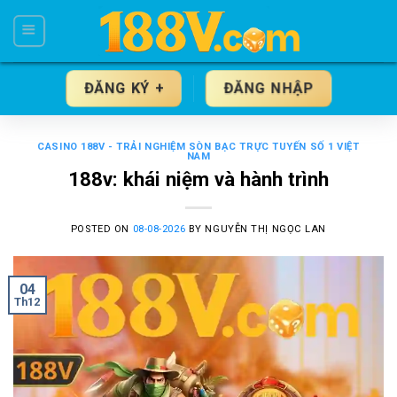
Skip
to
content
ĐĂNG KÝ +
ĐĂNG NHẬP
CASINO 188V - TRẢI NGHIỆM SÒN BẠC TRỰC TUYẾN SỐ 1 VIỆT
NAM
188v: khái niệm và hành trình
POSTED ON
08-08-2026
BY
NGUYỄN THỊ NGỌC LAN
04
Th12