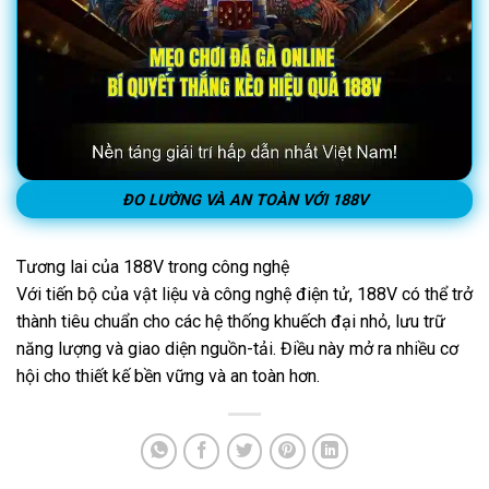
ĐO LƯỜNG VÀ AN TOÀN VỚI 188V
Tương lai của 188V trong công nghệ
Với tiến bộ của vật liệu và công nghệ điện tử, 188V có thể trở
thành tiêu chuẩn cho các hệ thống khuếch đại nhỏ, lưu trữ
năng lượng và giao diện nguồn-tải. Điều này mở ra nhiều cơ
hội cho thiết kế bền vững và an toàn hơn.