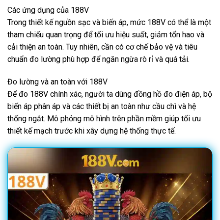
Các ứng dụng của 188V
Trong thiết kế nguồn sạc và biến áp, mức 188V có thể là một
tham chiếu quan trọng để tối ưu hiệu suất, giảm tổn hao và
cải thiện an toàn. Tuy nhiên, cần có cơ chế bảo vệ và tiêu
chuẩn đo lường phù hợp để ngăn ngừa rò rỉ và quá tải.
Đo lường và an toàn với 188V
Để đo 188V chính xác, người ta dùng đồng hồ đo điện áp, bộ
biến áp phân áp và các thiết bị an toàn như cầu chì và hệ
thống ngắt. Mô phỏng mô hình trên phần mềm giúp tối ưu
thiết kế mạch trước khi xây dựng hệ thống thực tế.