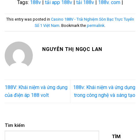
Tags:
188v
|
tải app 188v
|
tải 188v
|
188v. com
|
This entry was posted in
Casino 188V - Trải Nghiệm Sòn Bạc Trực Tuyến
Số 1 Việt Nam
. Bookmark the
permalink
.
NGUYỄN THỊ NGỌC LAN
188V: Khái niệm và ứng dụng
188v: Khái niệm và ứng dụng
của điện áp 188 volt
trong công nghệ và sáng tạo
Tìm kiếm
TÌM