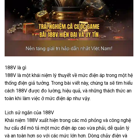
188V là gì
188V là một khái niệm lý thuyết về mức điện áp trong một hệ
thống điện giả tưởng. Trong bài viết này, chúng ta sẽ tìm hiểu
cách 188V được đo lường, hiệu quả, và những thách thức an
toàn khi làm việc ở mức điện áp như vậy.
Lịch sử ngắn của 188V
Khái niệm 188V xuất hiện trong các mô phỏng và công nghệ
hư cấu để mô tả một mức điện áp cao vừa phải, dễ quản lý
và an toàn hơn so với các mức lớn hơn. Dòng chảy điện và