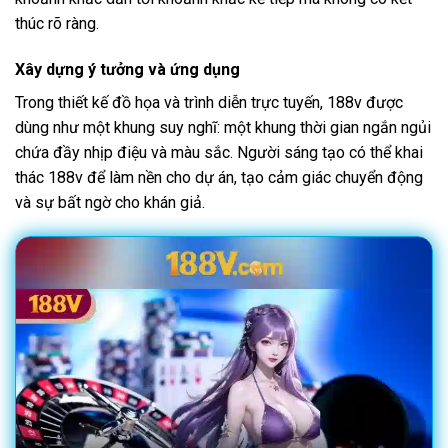
thúc rõ ràng.
Xây dựng ý tưởng và ứng dụng
Trong thiết kế đồ họa và trình diễn trực tuyến, 188v được
dùng như một khung suy nghĩ: một khung thời gian ngắn ngủi
chứa đầy nhịp điệu và màu sắc. Người sáng tạo có thể khai
thác 188v để làm nền cho dự án, tạo cảm giác chuyển động
và sự bất ngờ cho khán giả.