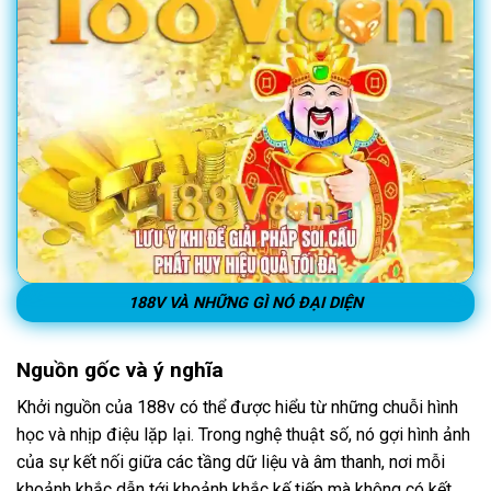
188V VÀ NHỮNG GÌ NÓ ĐẠI DIỆN
Nguồn gốc và ý nghĩa
Khởi nguồn của 188v có thể được hiểu từ những chuỗi hình
học và nhịp điệu lặp lại. Trong nghệ thuật số, nó gợi hình ảnh
của sự kết nối giữa các tầng dữ liệu và âm thanh, nơi mỗi
khoảnh khắc dẫn tới khoảnh khắc kế tiếp mà không có kết