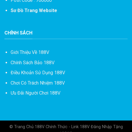
Post Code : 700000
Sơ Đồ Trang Website
CHÍNH SÁCH
Giới Thiệu Về 188V
Chính Sách Bảo 188V
Điều Khoản Sử Dụng 188V
Chơi Có Trách Nhiệm 188V
Ưu Đãi Người Chơi 188V
© Trang Chủ 188V Chính Thức - Link 188V Đăng Nhập Tặng