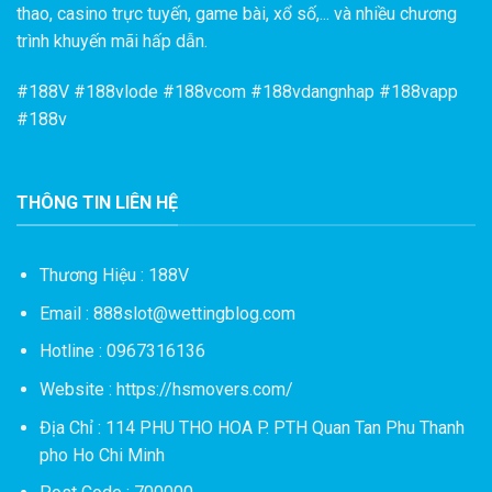
thao, casino trực tuyến, game bài, xổ số,... và nhiều chương
trình khuyến mãi hấp dẫn.
#
188V
#188vlode #188vcom #188vdangnhap #188vapp
#188v
THÔNG TIN LIÊN HỆ
Thương Hiệu : 188V
Email :
888slot@wettingblog.com
Hotline : 0967316136
Website :
https://hsmovers.com/
Địa Chỉ : 114 PHU THO HOA P. PTH Quan Tan Phu Thanh
pho Ho Chi Minh