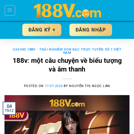
Skip
to
content
ĐĂNG KÝ +
ĐĂNG NHẬP
CASINO 188V - TRẢI NGHIỆM SÒN BẠC TRỰC TUYẾN SỐ 1 VIỆT
NAM
188v: một câu chuyện về biểu tượng
và âm thanh
POSTED ON
17-07-2026
BY
NGUYỄN THỊ NGỌC LAN
04
Th12