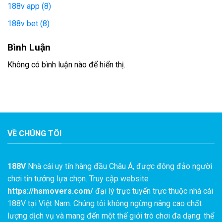
188v app (8)
188v bet (8)
Bình Luận
Không có bình luận nào để hiển thị.
VỀ CHÚNG TÔI
188V
Nhà cái uy tín hàng đầu Châu Á, được đông đảo người
chơi tin tưởng lựa chọn. Truy cập website
https://hsmovers.com/
đại lý trực tuyến trực thuộc nhà cái
188V tại Việt Nam. Chúng tôi không ngừng nâng cao chất
lượng dịch vụ và mang đến một thế giới trò chơi đa dạng: thể