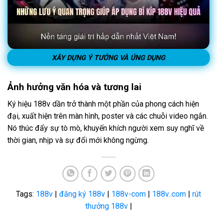
XÂY DỰNG Ý TƯỞNG VÀ ỨNG DỤNG
Ảnh hưởng văn hóa và tương lai
Ký hiệu 188v dần trở thành một phần của phong cách hiện
đại, xuất hiện trên màn hình, poster và các chuỗi video ngắn.
Nó thúc đẩy sự tò mò, khuyến khích người xem suy nghĩ về
thời gian, nhịp và sự đổi mới không ngừng.
Tags:
188v
|
đăng ký 188v
|
188v-com
|
188v..com
|
rút
thưởng 188v
|