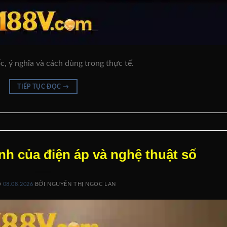
c, ý nghĩa và cách dùng trong thực tế.
TIẾP TỤC ĐỌC
→
nh của điện áp và nghệ thuật số
O
08.08.2026
BỞI
NGUYỄN THỊ NGỌC LAN