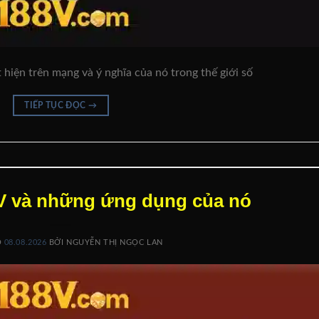
 hiện trên mạng và ý nghĩa của nó trong thế giới số
TIẾP TỤC ĐỌC
→
V và những ứng dụng của nó
O
08.08.2026
BỞI
NGUYỄN THỊ NGỌC LAN