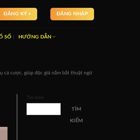
ĐĂNG KÝ +
ĐĂNG NHẬP
Ổ SỐ
HƯỚNG DẪN
vụ cá cược, giúp độc giả nắm bắt thuật ngữ
Tìm kiếm
TÌM
KIẾM