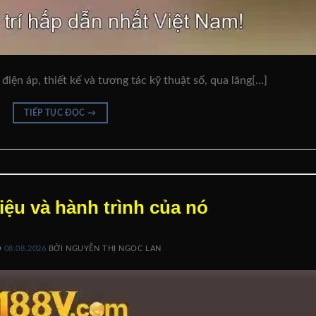
iện áp, thiết kế và tương tác kỹ thuật số, qua lăng[…]
TIẾP TỤC ĐỌC
→
iệu và hành trình của nó
O
08.08.2026
BỞI
NGUYỄN THỊ NGỌC LAN