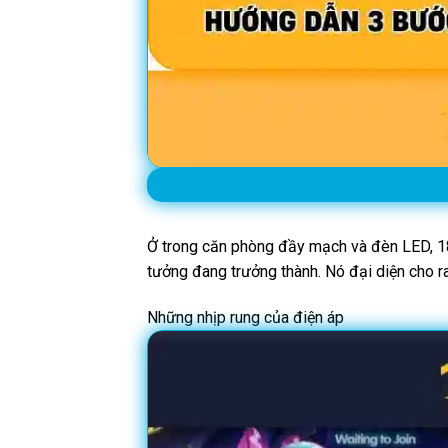
Ở trong căn phòng đầy mạch và đèn LED, 1
tưởng đang trưởng thành. Nó đại diện cho r
Những nhịp rung của điện áp