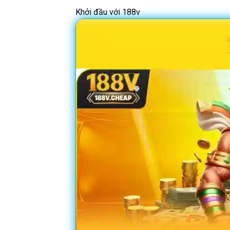
Khởi đầu với 188v