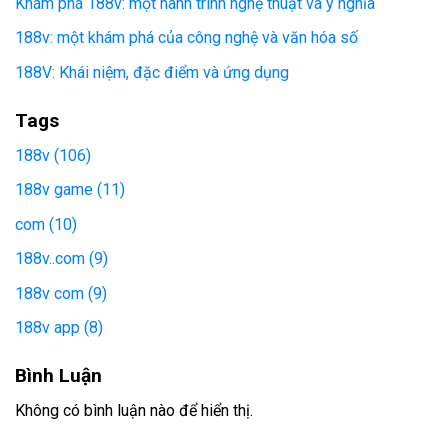
Khám phá 188v: một hành trình nghệ thuật và ý nghĩa
188v: một khám phá của công nghệ và văn hóa số
188V: Khái niệm, đặc điểm và ứng dụng
Tags
188v (106)
188v game (11)
com (10)
188v..com (9)
188v com (9)
188v app (8)
Bình Luận
Không có bình luận nào để hiển thị.