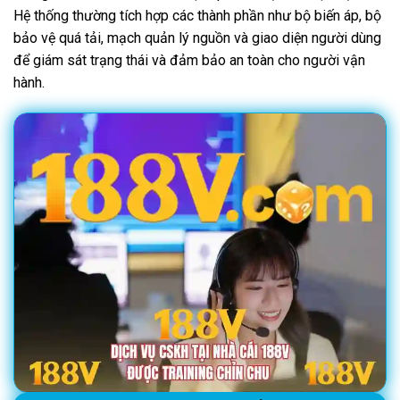
Hệ thống thường tích hợp các thành phần như bộ biến áp, bộ
bảo vệ quá tải, mạch quản lý nguồn và giao diện người dùng
để giám sát trạng thái và đảm bảo an toàn cho người vận
hành.