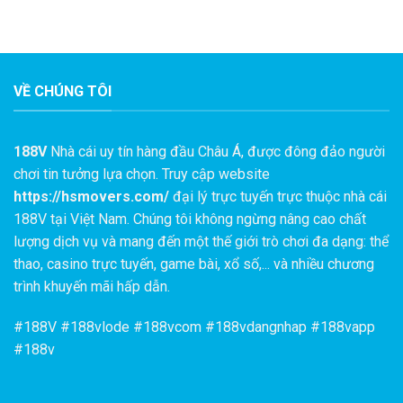
VỀ CHÚNG TÔI
188V
Nhà cái uy tín hàng đầu Châu Á, được đông đảo người
chơi tin tưởng lựa chọn. Truy cập website
https://hsmovers.com/
đại lý trực tuyến trực thuộc nhà cái
188V tại Việt Nam. Chúng tôi không ngừng nâng cao chất
lượng dịch vụ và mang đến một thế giới trò chơi đa dạng: thể
thao, casino trực tuyến, game bài, xổ số,... và nhiều chương
trình khuyến mãi hấp dẫn.
#
188V
#188vlode #188vcom #188vdangnhap #188vapp
#188v