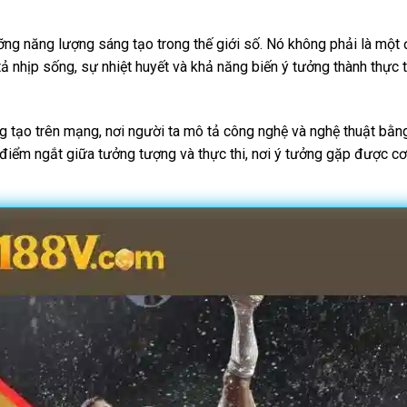
ng năng lượng sáng tạo trong thế giới số. Nó không phải là một
tả nhịp sống, sự nhiệt huyết và khả năng biến ý tưởng thành thực t
g tạo trên mạng, nơi người ta mô tả công nghệ và nghệ thuật bằn
điểm ngắt giữa tưởng tượng và thực thi, nơi ý tưởng gặp được cơ