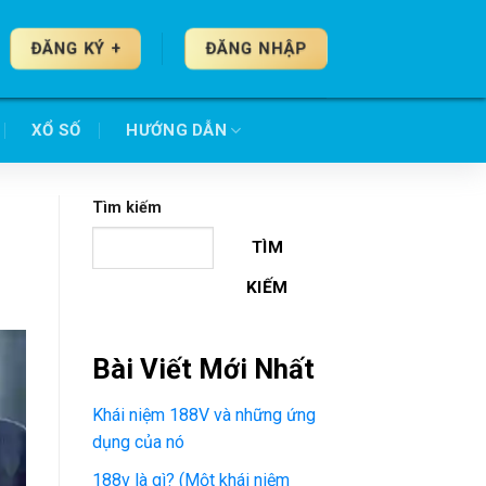
ĐĂNG KÝ +
ĐĂNG NHẬP
XỔ SỐ
HƯỚNG DẪN
Tìm kiếm
TÌM
KIẾM
Bài Viết Mới Nhất
Khái niệm 188V và những ứng
dụng của nó
188v là gì? (Một khái niệm