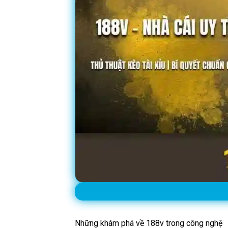
Những khám phá về 188v trong công nghệ