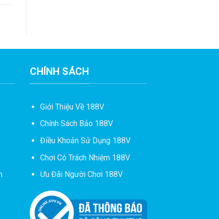
CHÍNH SÁCH
Giới Thiệu Về 188V
Chính Sách Bảo 188V
Điều Khoản Sử Dụng 188V
Chơi Có Trách Nhiệm 188V
n
Ưu Đãi Người Chơi 188V