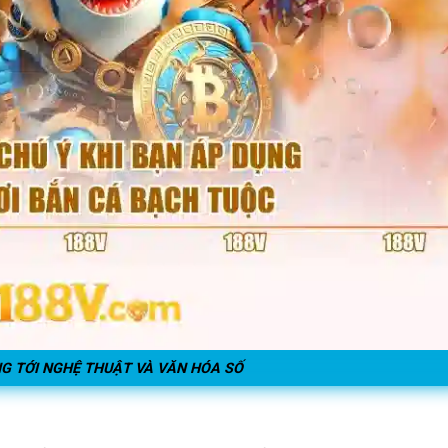
G TỚI NGHỆ THUẬT VÀ VĂN HÓA SỐ