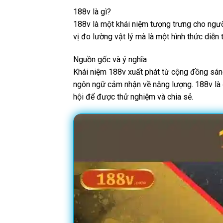
188v là gì?
188v là một khái niệm tượng trưng cho ngưỡ
vị đo lường vật lý mà là một hình thức diễn 
Nguồn gốc và ý nghĩa
Khái niệm 188v xuất phát từ cộng đồng sán
ngôn ngữ cảm nhận về năng lượng. 188v là 
hội để được thử nghiệm và chia sẻ.