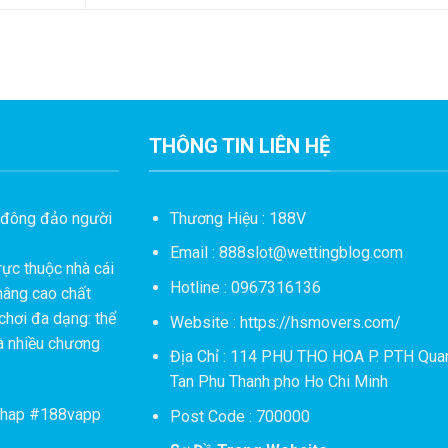
THÔNG TIN LIÊN HỆ
c đông đảo người
Thương Hiệu : 188V
Email :
888slot@wettingblog.com
rực thuộc nhà cái
Hotline : 0967316136
nâng cao chất
chơi đa dạng: thể
Website :
https://hsmovers.com/
và nhiều chương
Địa Chỉ : 114 PHU THO HOA P. PTH Qua
Tan Phu Thanh pho Ho Chi Minh
hap #188vapp
Post Code : 700000