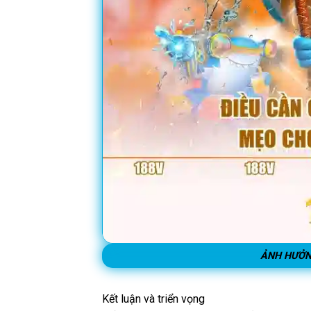
ẢNH HƯỞN
Kết luận và triển vọng