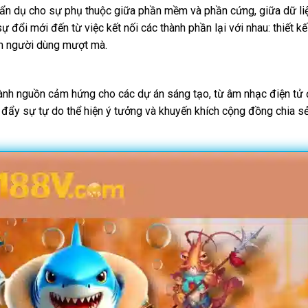
ẩn dụ cho sự phụ thuộc giữa phần mềm và phần cứng, giữa dữ li
 đổi mới đến từ việc kết nối các thành phần lại với nhau: thiết kế
iệm người dùng mượt mà.
hành nguồn cảm hứng cho các dự án sáng tạo, từ âm nhạc điện tử
c đẩy sự tự do thể hiện ý tưởng và khuyến khích cộng đồng chia s