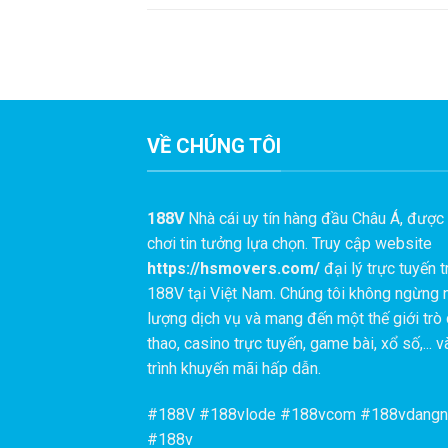
VỀ CHÚNG TÔI
188V
Nhà cái uy tín hàng đầu Châu Á, đượ
chơi tin tưởng lựa chọn. Truy cập website
https://hsmovers.com/
đại lý trực tuyến t
188V tại Việt Nam. Chúng tôi không ngừng 
lượng dịch vụ và mang đến một thế giới trò 
thao, casino trực tuyến, game bài, xổ số,... 
trình khuyến mãi hấp dẫn.
#
188V
#188vlode #188vcom #188vdangn
#188v