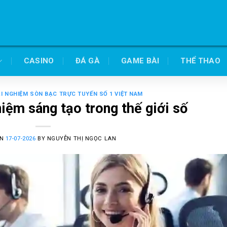
CASINO
ĐÁ GÀ
GAME BÀI
THỂ THAO
ẢI NGHIỆM SÒN BẠC TRỰC TUYẾN SỐ 1 VIỆT NAM
iệm sáng tạo trong thế giới số
ON
17-07-2026
BY
NGUYỄN THỊ NGỌC LAN