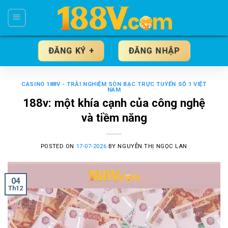
Skip
to
content
ĐĂNG KÝ +
ĐĂNG NHẬP
CASINO 188V - TRẢI NGHIỆM SÒN BẠC TRỰC TUYẾN SỐ 1 VIỆT
NAM
188v: một khía cạnh của công nghệ
và tiềm năng
POSTED ON
17-07-2026
BY
NGUYỄN THỊ NGỌC LAN
04
Th12