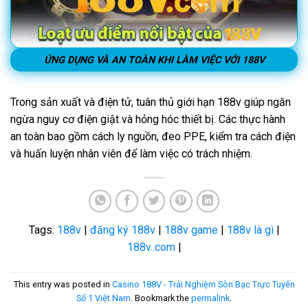
ỨNG DỤNG VÀ AN TOÀN KHI LÀM VIỆC VỚI 188V
Trong sản xuất và điện tử, tuân thủ giới hạn 188v giúp ngăn
ngừa nguy cơ điện giật và hỏng hóc thiết bị. Các thực hành
an toàn bao gồm cách ly nguồn, đeo PPE, kiểm tra cách điện
và huấn luyện nhân viên để làm việc có trách nhiệm.
Tags:
188v
|
đăng ký 188v
|
188v game
|
188v là gì
|
188v..com
|
This entry was posted in
Casino 188V - Trải Nghiệm Sòn Bạc Trực Tuyến
Số 1 Việt Nam
. Bookmark the
permalink
.