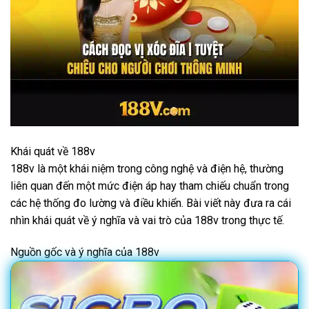
Khái quát về 188v
188v là một khái niệm trong công nghệ và điện hệ, thường
liên quan đến một mức điện áp hay tham chiếu chuẩn trong
các hệ thống đo lường và điều khiển. Bài viết này đưa ra cái
nhìn khái quát về ý nghĩa và vai trò của 188v trong thực tế.
Nguồn gốc và ý nghĩa của 188v