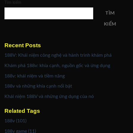
Tìm kiếm
TÌM
KIẾM
Recent Posts
188V: Khái niệm công nghệ và hành trình khám phá
Khám phá 188v: khía cạnh, nguồn gốc và ứng dụng
188v: khái niệm và tiềm năng
188v và những khía cạnh nổi bật
Khái niệm 188V và những ứng dụng của nó
Related Tags
188v (101)
188v game (11)