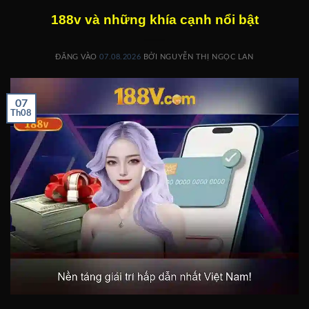
188v và những khía cạnh nổi bật
ĐĂNG VÀO
07.08.2026
BỞI
NGUYỄN THỊ NGỌC LAN
07
Th08