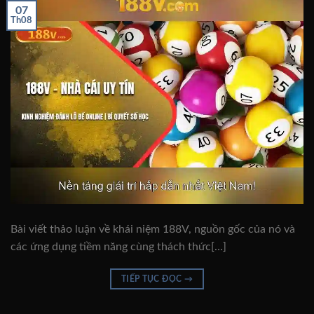
07
Th08
Bài viết thảo luận về khái niệm 188V, nguồn gốc của nó và
các ứng dụng tiềm năng cùng thách thức[…]
TIẾP TỤC ĐỌC
→