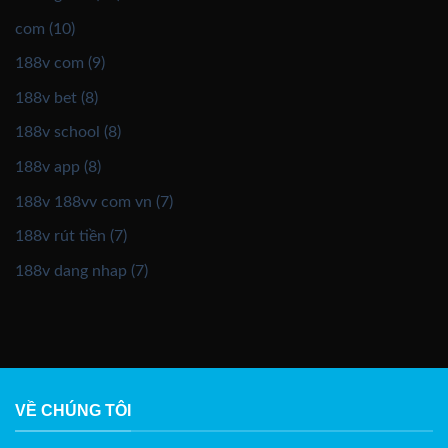
com (10)
188v com (9)
188v bet (8)
188v school (8)
188v app (8)
188v 188vv com vn (7)
188v rút tiền (7)
188v dang nhap (7)
VỀ CHÚNG TÔI