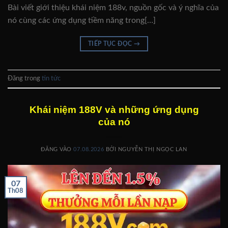
Bài viết giới thiệu khái niệm 188v, nguồn gốc và ý nghĩa của
nó cùng các ứng dụng tiềm năng trong[…]
TIẾP TỤC ĐỌC
→
Đăng trong
tin tức
Khái niệm 188V và những ứng dụng
của nó
ĐĂNG VÀO
07.08.2026
BỞI
NGUYỄN THỊ NGỌC LAN
07
Th08