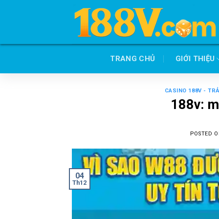
Skip
to
content
TRANG CHỦ
GIỚI THIỆU
CASINO 188V - TR
188v: mộ
POSTED 
04
Th12