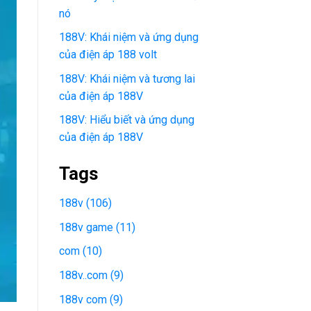
nó
188V: Khái niệm và ứng dụng
của điện áp 188 volt
188V: Khái niệm và tương lai
của điện áp 188V
188V: Hiểu biết và ứng dụng
của điện áp 188V
Tags
188v (106)
188v game (11)
com (10)
188v..com (9)
188v com (9)