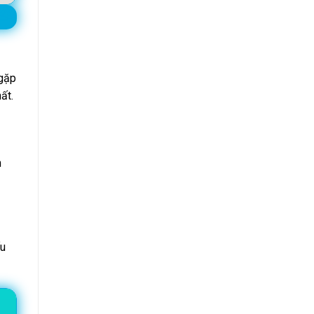
 gặp
ất.
n
ấu