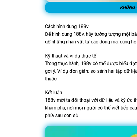
KHÔNG 
Cách hình dung 188v
Để hình dung 188v, hãy tưởng tượng một bản
gỡ những nhân vật từ các dòng mã, cùng họ đ
Kỹ thuật và ví dụ thực tế
Trong thực hành, 188v có thể được biểu đạt 
gợi ý. Ví dụ đơn giản: so sánh hai tập dữ li
thuộc.
Kết luận
188v mời ta đối thoại với dữ liệu và ký ức t
khám phá, nơi mọi người có thể viết tiếp c
phía sau con số.