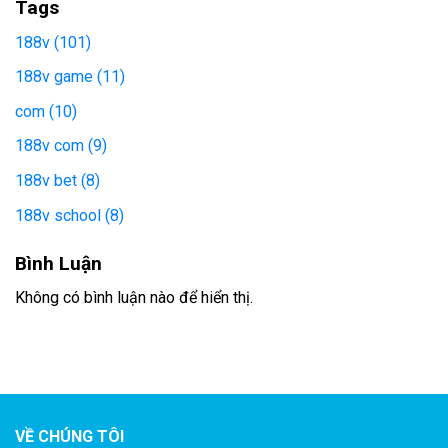
Tags
188v (101)
188v game (11)
com (10)
188v com (9)
188v bet (8)
188v school (8)
Bình Luận
Không có bình luận nào để hiển thị.
VỀ CHÚNG TÔI