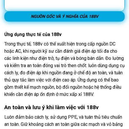
NGUỒN GỐC VÀ Ý NGHĨA CỦA 188V
Ứng dụng thực tế của 188v
Trong thực tế, 188v có thể xuất hiện trong cấp nguồn DC
hoặc AC, khi người kỹ sư cần đánh giá điện áp tối đa cho
các linh kiện như điện trở, tụ điện và bóng bán dẫn. Đo lường
và kiểm tra an toàn đóng vai trò then chốt: luôn dùng dụng cụ
cách ly, đo điện áp khi nguồn đang ở chế độ an toàn, và tuân
thủ quy tắc làm việc với điện cao áp. Ứng dụng có thể bao
gồm thiết kế mạch nguồn, bộ đổi nguồn hoặc hệ thống điều
khiển cần điện áp ổn định ở mức xấp xỉ 188V.
An toàn và lưu ý khi làm việc với 188v
Luôn đảm bảo cách ly, sử dụng PPE, và tuân thủ tiêu chuẩn
an toàn. Giữ khoảng cách an toàn giữa các mạch và vỏ bảng