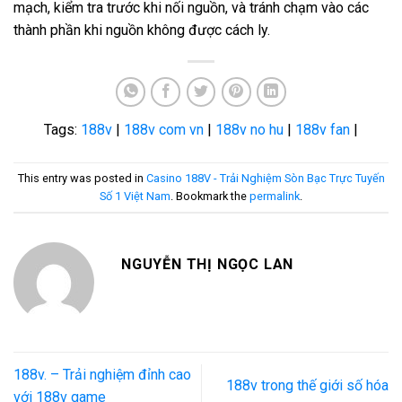
mạch, kiểm tra trước khi nối nguồn, và tránh chạm vào các
thành phần khi nguồn không được cách ly.
Tags:
188v
|
188v com vn
|
188v no hu
|
188v fan
|
This entry was posted in
Casino 188V - Trải Nghiệm Sòn Bạc Trực Tuyến
Số 1 Việt Nam
. Bookmark the
permalink
.
NGUYỄN THỊ NGỌC LAN
188v. – Trải nghiệm đỉnh cao
188v trong thế giới số hóa
với 188v game