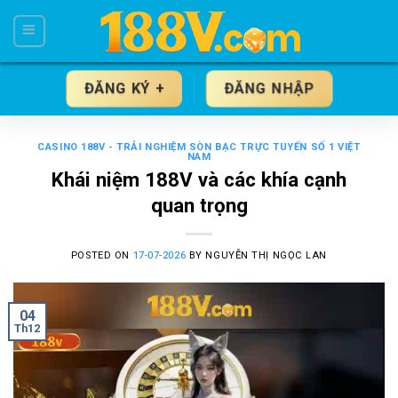
Skip
to
content
ĐĂNG KÝ +
ĐĂNG NHẬP
CASINO 188V - TRẢI NGHIỆM SÒN BẠC TRỰC TUYẾN SỐ 1 VIỆT
NAM
Khái niệm 188V và các khía cạnh
quan trọng
POSTED ON
17-07-2026
BY
NGUYỄN THỊ NGỌC LAN
04
Th12