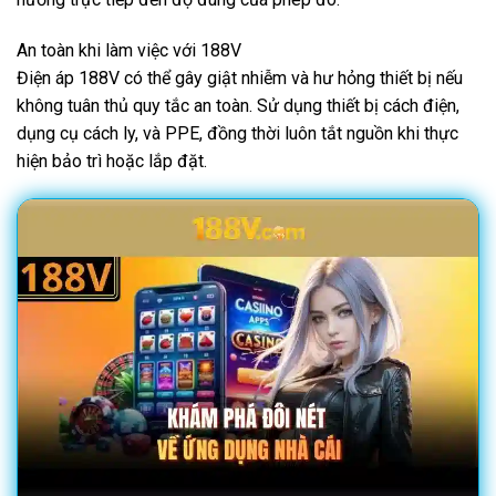
An toàn khi làm việc với 188V
Điện áp 188V có thể gây giật nhiễm và hư hỏng thiết bị nếu
không tuân thủ quy tắc an toàn. Sử dụng thiết bị cách điện,
dụng cụ cách ly, và PPE, đồng thời luôn tắt nguồn khi thực
hiện bảo trì hoặc lắp đặt.