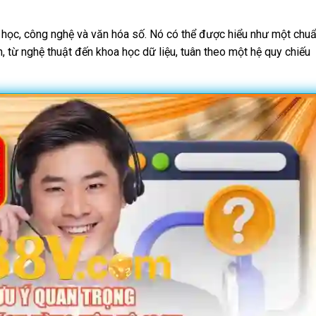
số học, công nghệ và văn hóa số. Nó có thể được hiểu như một chu
 từ nghệ thuật đến khoa học dữ liệu, tuân theo một hệ quy chiếu