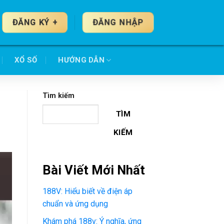
ĐĂNG KÝ +
ĐĂNG NHẬP
XỔ SỐ
HƯỚNG DẪN
Tìm kiếm
TÌM
KIẾM
Bài Viết Mới Nhất
188V: Hiểu biết về điện áp
chuẩn và ứng dụng
Khám phá 188v: Ý nghĩa, ứng