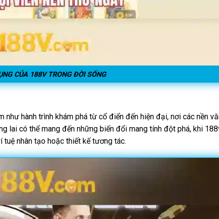
ỤNG CỦA 188V TRONG ĐỜI SỐNG
 như hành trình khám phá từ cổ điển đến hiện đại, nơi các nền vă
g lai có thể mang đến những biến đổi mang tính đột phá, khi 188
í tuệ nhân tạo hoặc thiết kế tương tác.