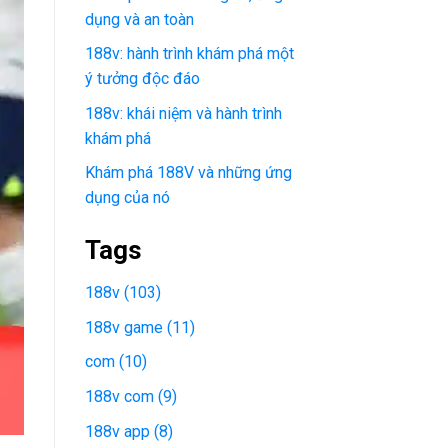
dụng và an toàn
188v: hành trình khám phá một
ý tưởng độc đáo
188v: khái niệm và hành trình
khám phá
Khám phá 188V và những ứng
dụng của nó
Tags
188v (103)
188v game (11)
com (10)
188v com (9)
188v app (8)