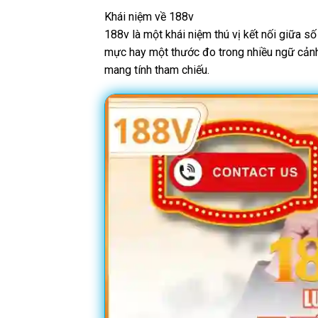
Khái niệm về 188v
188v là một khái niệm thú vị kết nối giữa 
mực hay một thước đo trong nhiều ngữ cảnh,
mang tính tham chiếu.