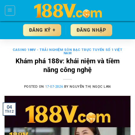
Skip
to
content
ĐĂNG KÝ +
ĐĂNG NHẬP
CASINO 188V - TRẢI NGHIỆM SÒN BẠC TRỰC TUYẾN SỐ 1 VIỆT
NAM
Khám phá 188v: khái niệm và tiềm
năng công nghệ
POSTED ON
17-07-2026
BY
NGUYỄN THỊ NGỌC LAN
04
Th12