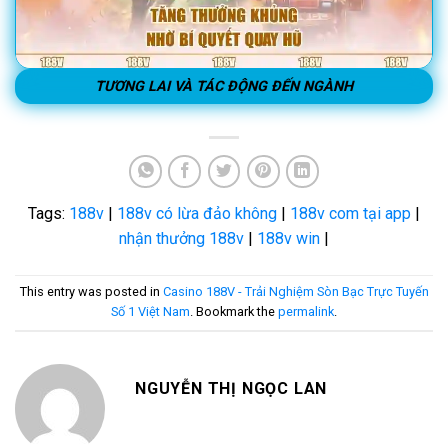
TƯƠNG LAI VÀ TÁC ĐỘNG ĐẾN NGÀNH
Tags:
188v
|
188v có lừa đảo không
|
188v com tại app
|
nhận thưởng 188v
|
188v win
|
This entry was posted in
Casino 188V - Trải Nghiệm Sòn Bạc Trực Tuyến
Số 1 Việt Nam
. Bookmark the
permalink
.
NGUYỄN THỊ NGỌC LAN