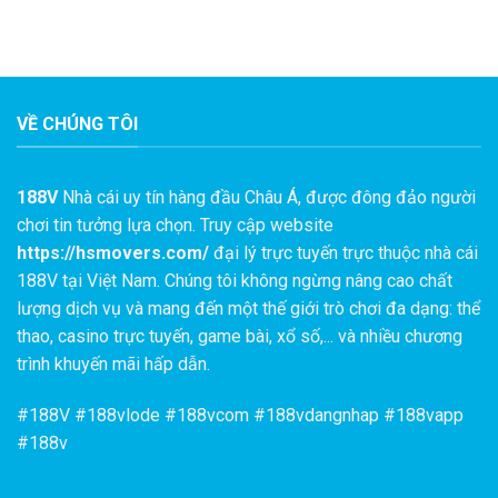
VỀ CHÚNG TÔI
188V
Nhà cái uy tín hàng đầu Châu Á, được đông đảo người
chơi tin tưởng lựa chọn. Truy cập website
https://hsmovers.com/
đại lý trực tuyến trực thuộc nhà cái
188V tại Việt Nam. Chúng tôi không ngừng nâng cao chất
lượng dịch vụ và mang đến một thế giới trò chơi đa dạng: thể
thao, casino trực tuyến, game bài, xổ số,... và nhiều chương
trình khuyến mãi hấp dẫn.
#
188V
#188vlode #188vcom #188vdangnhap #188vapp
#188v