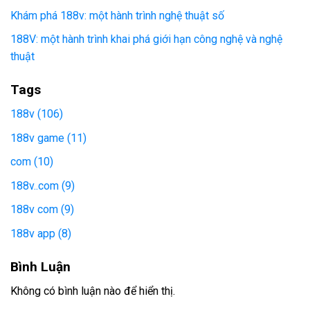
Khám phá 188v: một hành trình nghệ thuật số
188V: một hành trình khai phá giới hạn công nghệ và nghệ
thuật
Tags
188v (106)
188v game (11)
com (10)
188v..com (9)
188v com (9)
188v app (8)
Bình Luận
Không có bình luận nào để hiển thị.