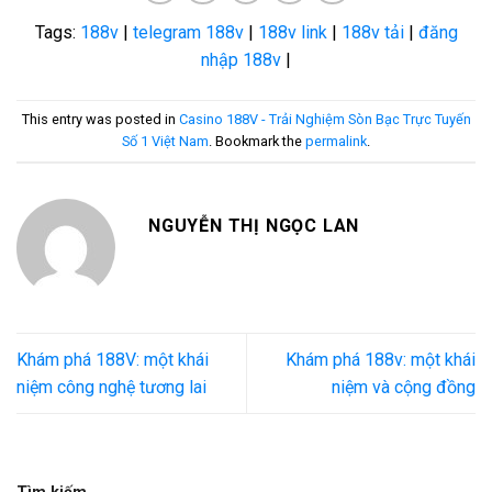
Tags:
188v
|
telegram 188v
|
188v link
|
188v tải
|
đăng
nhập 188v
|
This entry was posted in
Casino 188V - Trải Nghiệm Sòn Bạc Trực Tuyến
Số 1 Việt Nam
. Bookmark the
permalink
.
NGUYỄN THỊ NGỌC LAN
Khám phá 188V: một khái
Khám phá 188v: một khái
niệm công nghệ tương lai
niệm và cộng đồng