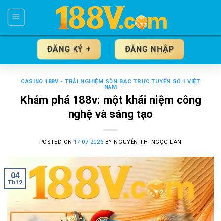
Skip
to
content
ĐĂNG KÝ +
ĐĂNG NHẬP
CASINO 188V - TRẢI NGHIỆM SÒN BẠC TRỰC TUYẾN SỐ 1 VIỆT
NAM
Khám phá 188v: một khái niệm công
nghệ và sáng tạo
POSTED ON
17-07-2026
BY
NGUYỄN THỊ NGỌC LAN
04
Th12