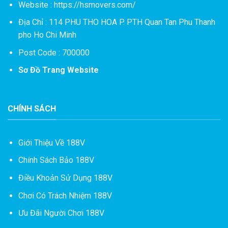
Website :
https://hsmovers.com/
Địa Chỉ : 114 PHU THO HOA P. PTH Quan Tan Phu Thanh
pho Ho Chi Minh
Post Code : 700000
Sơ Đồ Trang Website
CHÍNH SÁCH
Giới Thiệu Về 188V
Chính Sách Bảo 188V
Điều Khoản Sử Dụng 188V
Chơi Có Trách Nhiệm 188V
Ưu Đãi Người Chơi 188V