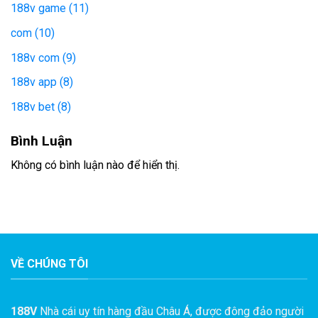
188v game (11)
com (10)
188v com (9)
188v app (8)
188v bet (8)
Bình Luận
Không có bình luận nào để hiển thị.
VỀ CHÚNG TÔI
188V
Nhà cái uy tín hàng đầu Châu Á, được đông đảo người