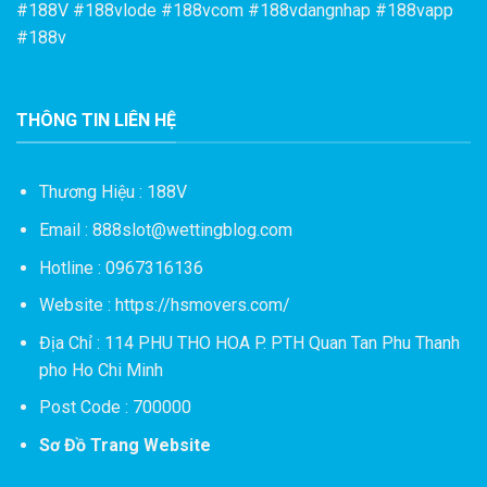
#
188V
#188vlode #188vcom #188vdangnhap #188vapp
#188v
THÔNG TIN LIÊN HỆ
Thương Hiệu : 188V
Email :
888slot@wettingblog.com
Hotline : 0967316136
Website :
https://hsmovers.com/
Địa Chỉ : 114 PHU THO HOA P. PTH Quan Tan Phu Thanh
pho Ho Chi Minh
Post Code : 700000
Sơ Đồ Trang Website