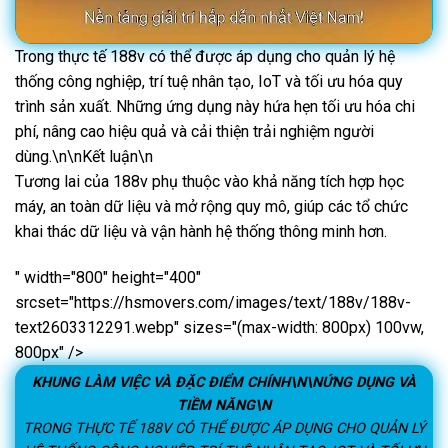
Trong thực tế 188v có thể được áp dụng cho quản lý hệ
thống công nghiệp, trí tuệ nhân tạo, IoT và tối ưu hóa quy
trình sản xuất. Những ứng dụng này hứa hẹn tối ưu hóa chi
phí, nâng cao hiệu quả và cải thiện trải nghiệm người
dùng.
\n\n
Kết luận
\n
Tương lai của 188v phụ thuộc vào khả năng tích hợp học
máy, an toàn dữ liệu và mở rộng quy mô, giúp các tổ chức
khai thác dữ liệu và vận hành hệ thống thông minh hơn.
" width="800" height="400"
srcset="https://hsmovers.com/images/text/188v/188v-
text2603312291.webp" sizes="(max-width: 800px) 100vw,
800px" />
KHUNG LÀM VIỆC VÀ ĐẶC ĐIỂM CHÍNH\N\N
ỨNG DỤNG VÀ
TIỀM NĂNG
\N
TRONG THỰC TẾ 188V CÓ THỂ ĐƯỢC ÁP DỤNG CHO QUẢN LÝ