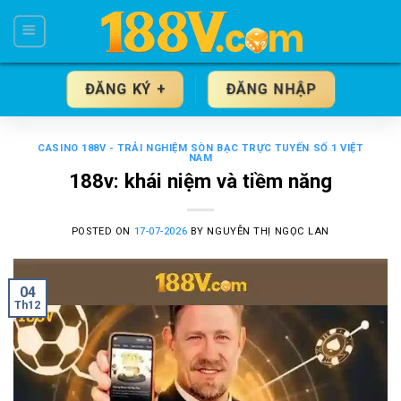
Skip
to
content
ĐĂNG KÝ +
ĐĂNG NHẬP
CASINO 188V - TRẢI NGHIỆM SÒN BẠC TRỰC TUYẾN SỐ 1 VIỆT
NAM
188v: khái niệm và tiềm năng
POSTED ON
17-07-2026
BY
NGUYỄN THỊ NGỌC LAN
04
Th12