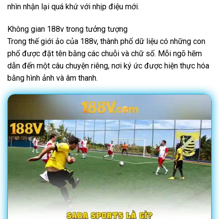
nhìn nhận lại quá khứ với nhịp điệu mới.
Không gian 188v trong tưởng tượng
Trong thế giới ảo của 188v, thành phố dữ liệu có những con
phố được đặt tên bằng các chuỗi và chữ số. Mỗi ngõ hẽm
dẫn đến một câu chuyện riêng, nơi ký ức được hiện thực hóa
bằng hình ảnh và âm thanh.