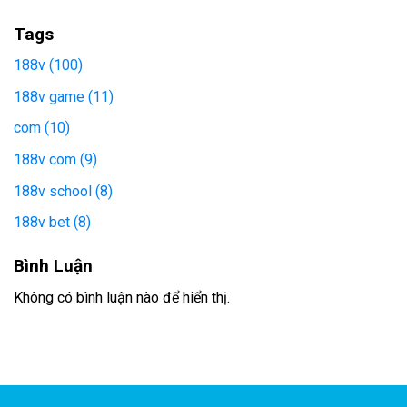
Tags
188v (100)
188v game (11)
com (10)
188v com (9)
188v school (8)
188v bet (8)
Bình Luận
Không có bình luận nào để hiển thị.