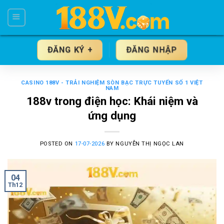
Skip
to
content
ĐĂNG KÝ +
ĐĂNG NHẬP
CASINO 188V - TRẢI NGHIỆM SÒN BẠC TRỰC TUYẾN SỐ 1 VIỆT
NAM
188v trong điện học: Khái niệm và
ứng dụng
POSTED ON
17-07-2026
BY
NGUYỄN THỊ NGỌC LAN
04
Th12