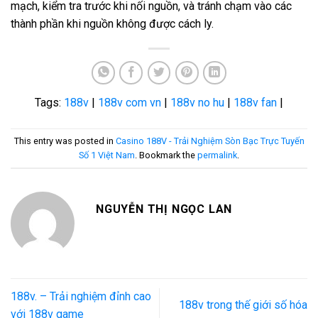
mạch, kiểm tra trước khi nối nguồn, và tránh chạm vào các
thành phần khi nguồn không được cách ly.
Tags:
188v
|
188v com vn
|
188v no hu
|
188v fan
|
This entry was posted in
Casino 188V - Trải Nghiệm Sòn Bạc Trực Tuyến
Số 1 Việt Nam
. Bookmark the
permalink
.
NGUYỄN THỊ NGỌC LAN
188v. – Trải nghiệm đỉnh cao
188v trong thế giới số hóa
với 188v game