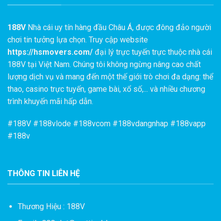
188V
Nhà cái uy tín hàng đầu Châu Á, được đông đảo người
chơi tin tưởng lựa chọn. Truy cập website
https://hsmovers.com/
đại lý trực tuyến trực thuộc nhà cái
188V tại Việt Nam. Chúng tôi không ngừng nâng cao chất
lượng dịch vụ và mang đến một thế giới trò chơi đa dạng: thể
thao, casino trực tuyến, game bài, xổ số,... và nhiều chương
trình khuyến mãi hấp dẫn.
#
188V
#188vlode #188vcom #188vdangnhap #188vapp
#188v
THÔNG TIN LIÊN HỆ
Thương Hiệu : 188V