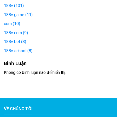
188v (101)
188v game (11)
com (10)
188v com (9)
188v bet (8)
188v school (8)
Bình Luận
Không có bình luận nào để hiển thị.
VỀ CHÚNG TÔI