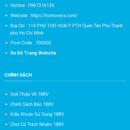
Hotline : 0967316136
Website :
https://hsmovers.com/
Địa Chỉ : 114 PHU THO HOA P. PTH Quan Tan Phu Thanh
pho Ho Chi Minh
Post Code : 700000
Sơ Đồ Trang Website
CHÍNH SÁCH
Giới Thiệu Về 188V
Chính Sách Bảo 188V
Điều Khoản Sử Dụng 188V
Chơi Có Trách Nhiệm 188V