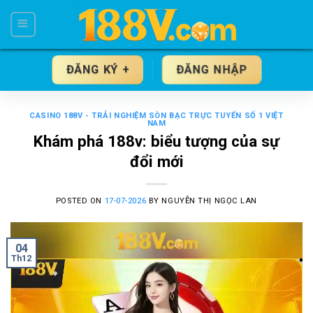
Skip
to
content
ĐĂNG KÝ +
ĐĂNG NHẬP
CASINO 188V - TRẢI NGHIỆM SÒN BẠC TRỰC TUYẾN SỐ 1 VIỆT
NAM
Khám phá 188v: biểu tượng của sự
đổi mới
POSTED ON
17-07-2026
BY
NGUYỄN THỊ NGỌC LAN
04
Th12