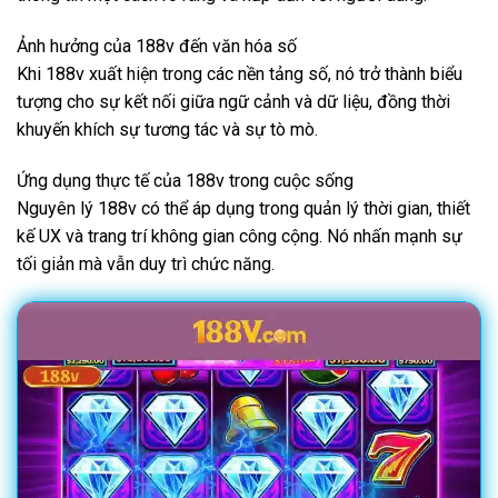
Ảnh hưởng của 188v đến văn hóa số
Khi 188v xuất hiện trong các nền tảng số, nó trở thành biểu
tượng cho sự kết nối giữa ngữ cảnh và dữ liệu, đồng thời
khuyến khích sự tương tác và sự tò mò.
Ứng dụng thực tế của 188v trong cuộc sống
Nguyên lý 188v có thể áp dụng trong quản lý thời gian, thiết
kế UX và trang trí không gian công cộng. Nó nhấn mạnh sự
tối giản mà vẫn duy trì chức năng.