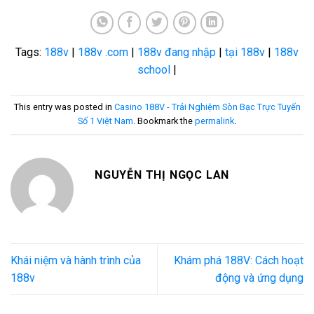
Tags:
188v
|
188v .com
|
188v đang nhập
|
tại 188v
|
188v
school
|
This entry was posted in
Casino 188V - Trải Nghiệm Sòn Bạc Trực Tuyến
Số 1 Việt Nam
. Bookmark the
permalink
.
NGUYỄN THỊ NGỌC LAN
Khái niệm và hành trình của
Khám phá 188V: Cách hoạt
188v
động và ứng dụng