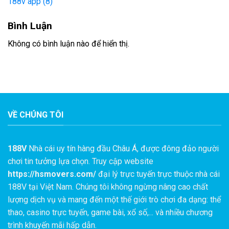
188v app (8)
Bình Luận
Không có bình luận nào để hiển thị.
VỀ CHÚNG TÔI
188V
Nhà cái uy tín hàng đầu Châu Á, được đông đảo người
chơi tin tưởng lựa chọn. Truy cập website
https://hsmovers.com/
đại lý trực tuyến trực thuộc nhà cái
188V tại Việt Nam. Chúng tôi không ngừng nâng cao chất
lượng dịch vụ và mang đến một thế giới trò chơi đa dạng: thể
thao, casino trực tuyến, game bài, xổ số,... và nhiều chương
trình khuyến mãi hấp dẫn.