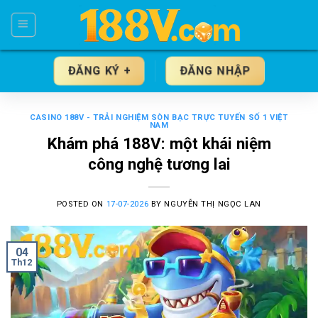
Skip
to
content
ĐĂNG KÝ +
ĐĂNG NHẬP
CASINO 188V - TRẢI NGHIỆM SÒN BẠC TRỰC TUYẾN SỐ 1 VIỆT
NAM
Khám phá 188V: một khái niệm
công nghệ tương lai
POSTED ON
17-07-2026
BY
NGUYỄN THỊ NGỌC LAN
04
Th12