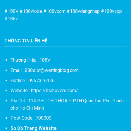
#
188V
#188vlode #188vcom #188vdangnhap #188vapp
#188v
THÔNG TIN LIÊN HỆ
Thương Hiệu : 188V
Email :
888slot@wettingblog.com
Hotline : 0967316136
Website :
https://hsmovers.com/
Địa Chỉ : 114 PHU THO HOA P. PTH Quan Tan Phu Thanh
pho Ho Chi Minh
Post Code : 700000
Sơ Đồ Trang Website